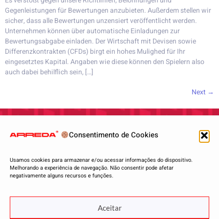
Es verstößt gegen unsere Richtlinien, Belohnungen und
Gegenleistungen für Bewertungen anzubieten. Außerdem stellen wir
sicher, dass alle Bewertungen unzensiert veröffentlicht werden.
Unternehmen können über automatische Einladungen zur
Bewertungsabgabe einladen. Der Wirtschaft mit Devisen sowie
Differenzkontrakten (CFDs) birgt ein hohes Mulighed für Ihr
eingesetztes Kapital. Angaben wie diese können den Spielern also
auch dabei behilflich sein, […]
Next
→
Consentimento de Cookies
Usamos cookies para armazenar e/ou acessar informações do dispositivo.
Melhorando a experiência de navegação. Não consentir pode afetar
negativamente alguns recursos e funções.
contato@arreda.com |
Instagram.
Aceitar
Nanki Studio 2023.©All Rights reserved