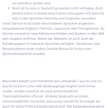
sie schnell zu spielen sind.
Noch ist ha sido in Deutsch bei weitem nicht verfügbar, doch
jemand schon in dieses neue Casino schnuppern will, kann ha
sido in den Sprachen Deutsche und Englische versuchen.
Unser Service wird inside verschiedenen Sprachen angeboten,
beispielsweise Englisch, Polnisch, Japanisch oder Portugiesisch. So
können unsereiner neue Märkte erschließen und Spielern in aller Welt
dein Angebot eröffnen. Neben der Webseite ist auch auch der
Kundensupport in mehreren Sprachen verfügbar. Sie können zum
Beispiel ebenso einen Vulkan Gamble Bonus für living room
Sportwettenbereich erhalten.
Ist Vulkanbet In Meinem Land
Verfügbar?
Besonders beliebt sind momentan die Lottospiele 7 aus 42 und six
aus 60 Da beim Lotto viele Spielausgänge möglich sind immer
wieder, werden natürlich ein paar unterschiedliche
Tippmöglichkeiten offeriert. All diese Spiele gibt es inside
unterschiedlichen Varianten, pass away sowohl für Einsteiger als
auch für echte Profis herausfordernd sind. Wer beispielsweise gerne