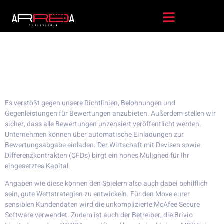
Vulkan Vegas: Eintauchen Sie
Ein Inside Eine Welt Voll Von
Spielelust
Es verstößt gegen unsere Richtlinien, Belohnungen und
Gegenleistungen für Bewertungen anzubieten. Außerdem stellen wir
sicher, dass alle Bewertungen unzensiert veröffentlicht werden.
Unternehmen können über automatische Einladungen zur
Bewertungsabgabe einladen. Der Wirtschaft mit Devisen sowie
Differenzkontrakten (CFDs) birgt ein hohes Mulighed für Ihr
eingesetztes Kapital.
Angaben wie diese können den Spielern also auch dabei behilflich
sein, gute Wettstrategien zu entwickeln. Für den Move eurer
sensiblen Kundendaten wird die unkomplizierte McAfee Secure
Software verwendet. Zudem ist auch der Betreiber, die Brivio