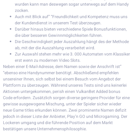
wurden kann man deswegen sogar unterwegs auf dem Handy
zocken.
Auch mit Blick auf” “Freundlichkeit und Kompetenz muss uns
der Kundendienst in unserem Test überzeugen.
Darüber hinaus bieten verschiedene Spiele Bonusfunktionen,
die über besseren Gewinnmöglichkeiten führen.
Die Geschwindigkeit jeder Auszahlung hängt des der Methode
ab, mit der die Auszahlung verarbeitet wird.
Zur Auswahl stehen mehr wie 3. 000 Automaten vom Klassiker
erst wenn zu modernen Video Slots.
Neben einer E-Mail-Adresse, dem Namen sowie der Anschrift ist”
“ebenso eine Handynummer benötigt. Abschließend empfehlen
unsereiner Ihnen, sich selbst bei einem Besuch vom Angebot der
Plattform zu überzeugen. Während unseres Tests sind uns keinerlei
Aktionen untergekommen, perish einen VulkanBet Added bonus
Code erfordern. Zusätzlich sorgen diverse geringere Provider für eine
gewisse ausgewogene Mischung, unter der Spieler sicher wieder
neue Game titles erkunden können. Zwei prominente Namen defizit
jedoch in dieser Liste der Anbieter, Play’n GO und Microgaming. Der
Lockeren umgang und die führende Position auf dem Markt
bestätigen unsere Unternehmensphilosophie.