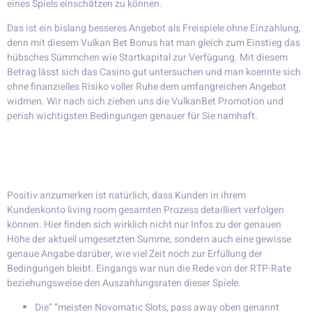
eines Spiels einschätzen zu können.
Das ist ein bislang besseres Angebot als Freispiele ohne Einzahlung,
denn mit diesem Vulkan Bet Bonus hat man gleich zum Einstieg das
hübsches Sümmchen wie Startkapital zur Verfügung. Mit diesem
Betrag lässt sich das Casino gut untersuchen und man koennte sich
ohne finanzielles Risiko voller Ruhe dem umfangreichen Angebot
widmen. Wir nach sich ziehen uns die VulkanBet Promotion und
perish wichtigsten Bedingungen genauer für Sie namhaft.
Was Beweist Die Sicherheit Des
Anbieters Vulkanbet?
Positiv anzumerken ist natürlich, dass Kunden in ihrem
Kundenkonto living room gesamten Prozess detailliert verfolgen
können. Hier finden sich wirklich nicht nur Infos zu der genauen
Höhe der aktuell umgesetzten Summe, sondern auch eine gewisse
genaue Angabe darüber, wie viel Zeit noch zur Erfüllung der
Bedingungen bleibt. Eingangs war nun die Rede von der RTP-Rate
beziehungsweise den Auszahlungsraten dieser Spiele.
Die” “meisten Novomatic Slots, pass away oben genannt