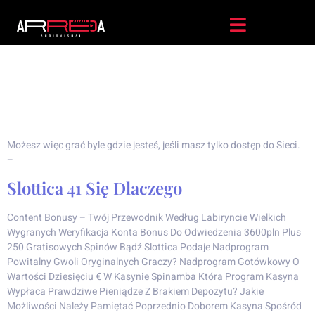
Categoria:
Czy Slottica Jest
Bezpieczna Turniej Tworzony
Przez – 642
Możesz więc grać byle gdzie jesteś, jeśli masz tylko dostęp do Sieci.
–
Slottica 41 Się Dlaczego
Content Bonusy – Twój Przewodnik Według Labiryncie Wielkich
Wygranych Weryfikacja Konta Bonus Do Odwiedzenia 3600pln Plus
250 Gratisowych Spinów Bądź Slottica Podaje Nadprogram
Powitalny Gwoli Oryginalnych Graczy? Nadprogram Gotówkowy O
Wartości Dziesięciu € W Kasynie Spinamba Która Program Kasyna
Wypłaca Prawdziwe Pieniądze Z Brakiem Depozytu? Jakie
Możliwości Należy Pamiętać Poprzednio Doborem Kasyna Spośród