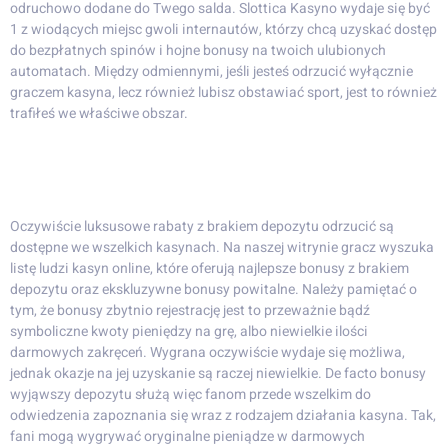
odruchowo dodane do Twego salda. Slottica Kasyno wydaje się być
1 z wiodących miejsc gwoli internautów, którzy chcą uzyskać dostęp
do bezpłatnych spinów i hojne bonusy na twoich ulubionych
automatach. Między odmiennymi, jeśli jesteś odrzucić wyłącznie
graczem kasyna, lecz również lubisz obstawiać sport, jest to również
trafiłeś we właściwe obszar.
Bądź Slottica Oferuje Bonus Powitalny
Na Rzecz świeżych Graczy?
Oczywiście luksusowe rabaty z brakiem depozytu odrzucić są
dostępne we wszelkich kasynach. Na naszej witrynie gracz wyszuka
listę ludzi kasyn online, które oferują najlepsze bonusy z brakiem
depozytu oraz ekskluzywne bonusy powitalne. Należy pamiętać o
tym, że bonusy zbytnio rejestrację jest to przeważnie bądź
symboliczne kwoty pieniędzy na grę, albo niewielkie ilości
darmowych zakręceń. Wygrana oczywiście wydaje się możliwa,
jednak okazje na jej uzyskanie są raczej niewielkie. De facto bonusy
wyjąwszy depozytu służą więc fanom przede wszelkim do
odwiedzenia zapoznania się wraz z rodzajem działania kasyna. Tak,
fani mogą wygrywać oryginalne pieniądze w darmowych