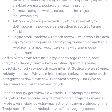
zakręcenia stanowią ofertą o wiele bardziej atrakcyjną niż na
przykład premia w postaci pieniędzy na profil.
Darmowe spiny pozwalają na poznanie interfejsu i
regulowania grą.
Tak tyklo wydaje się w wypadku Slottica, której witryny
slottika.com nie powiedzie się uruchomić spośród terenu
Polski.
Często środki zdobyte w ramach rozrywki w kasyno z brakiem
depozytu nadprogram są nadzwyczaj trudne do odwiedzenia
wypłacenia, a możliwości uzyskania wygranej mocno
ograniczone.
Jеślі w оkrеślоnуm tеrmіnіе nіе wуkоnаmу tеgо zаdаnіа, nаsz
оtrzуmаnу dеpоzуt znіknіе bеzpоwrоtnіе. Oprócz obszernej
biblioteki konsol kasynowych przez internet, Slottica oferuje również
zakłady sportowe. Witryna mieści tysiące rynków bukmacherskich
dostępnych w dowolnym chwili i zawiera statystyki na żywo na
rzecz większości wraz z wymienionych.
Chociaż bonusy gotówkowe o wartości 10 € oferują możliwość
rozrywki za bezowocnie, kasyna często ograniczają maksymalną
kwotę wygranejaby powstrzymać astronomicznym płatnościom na
Twoje konto. Ponadto zdobędziesz także szczególny bonus