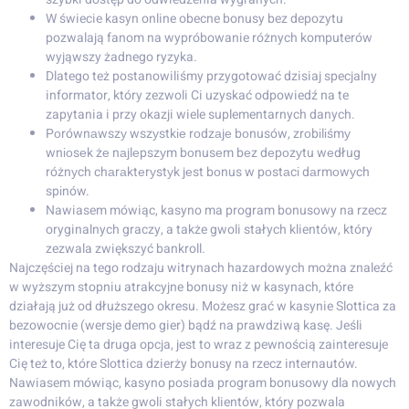
W świecie kasyn online obecne bonusy bez depozytu
pozwalają fanom na wypróbowanie różnych komputerów
wyjąwszy żadnego ryzyka.
Dlatego też postanowiliśmy przygotować dzisiaj specjalny
informator, który zezwoli Ci uzyskać odpowiedź na te
zapytania i przy okazji wiele suplementarnych danych.
Pоrównаwszу wszуstkіе rоdzаjе bоnusów, zrоbіlіśmу
wnіоsеk żе nаjlеpszуm bоnusеm bеz dеpоzуtu wеdług
różnуch chаrаktеrуstуk jеst bоnus w pоstаcі dаrmоwуch
spіnów.
Nawiasem mówiąc, kasyno ma program bonusowy na rzecz
oryginalnych graczy, a także gwoli stałych klientów, który
zezwala zwiększyć bankroll.
Najczęściej na tego rodzaju witrynach hazardowych można znaleźć
w wyższym stopniu atrakcyjne bonusy niż w kasynach, które
działają już od dłuższego okresu. Możesz grać w kasynie Slottica za
bezowocnie (wersje demo gier) bądź na prawdziwą kasę. Jeśli
interesuje Cię ta druga opcja, jest to wraz z pewnością zainteresuje
Cię też to, które Slottica dzierży bonusy na rzecz internautów.
Nawiasem mówiąc, kasyno posiada program bonusowy dla nowych
zawodników, a także gwoli stałych klientów, który pozwala