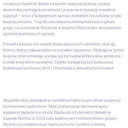
zwiększyć bankroll. Będąc kasynem najwyższej klasy, podaje
doskonałą obsługę kontrahenta i poparcie w sytuacji wszelkich
zapytań – wraz z bezpłatnych spinów przedtem zrozumiesz środki
bezpieczeństwa. Trop do odwiedzenia maksymalizacji wypłaty
grając na automacie Starburst w kasynie Slottica jest skorzystanie
spośród gratisowych spinów.
Ponadto kasyno ma zespół doświadczonych członków obsługi
klienta, którzy odpowiedzą na wszelkie zapytania. Obsługa w tymże
kasynie internetowego wydaje się być wykwalifikowana, pomocna i
przede wszystkim uprzejma. Często wydaje się być podawana
dodatkowa pomocną dłoń i informacje o aktualnych bonusach.
Lub Powinno Się Korzystać Z Bonusu Z
Brakiem Depozytu?
Wszystko sloty dostępne w momencie faktycznym okres wyjąwszy
konieczności pobierania. Mieć pięćdziesiąt darmowe spiny
wyjąwszy depozytu w slocie Starburst od momentu Netent w
kasynie Slottica w 2024 roku będzie owo możliwe łatwo i prosto.
Wystarczy zarejestrować się na witrynie i premia zostaną