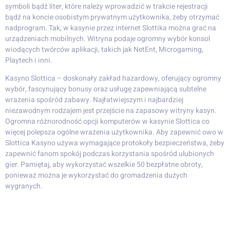
symboli bądź liter, które należy wprowadzić w trakcie rejestracji
bądź na koncie osobistym prywatnym użytkownika, żeby otrzymać
nadprogram. Tak, w kasynie przez internet Slottika można grać na
urządzeniach mobilnych. Witryna podaje ogromny wybór konsol
wiodących twórców aplikacji, takich jak NetEnt, Microgaming,
Playtech i inni.
Kasyno Slottica – doskonały zakład hazardowy, oferujący ogromny
wybór, fascynujący bonusy oraz usługę zapewniającą subtelne
wrażenia spośród zabawy. Najłatwiejszym i najbardziej
niezawodnym rodzajem jest przejście na zapasowy witryny kasyn.
Ogromna różnorodność opcji komputerów w kasynie Slottica co
więcej polepsza ogólne wrażenia użytkownika. Aby zapewnić owo w
Slottica Kasyno używa wymagające protokoły bezpieczeństwa, żeby
zapewnić fanom spokój podczas korzystania spośród ulubionych
gier. Pamiętaj, aby wykorzystać wszelkie 50 bezpłatne obroty,
ponieważ można je wykorzystać do gromadzenia dużych
wygranych.
Lista Kasyn Wraz Z Bonusem 10 Eur Na
Początek