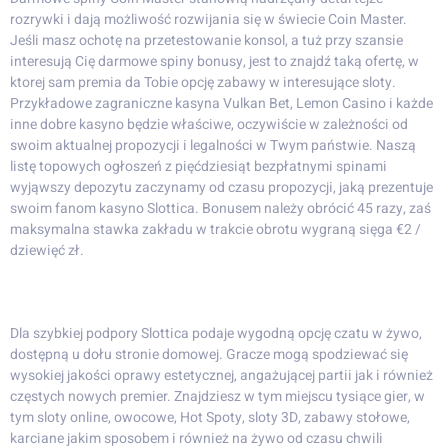
rozrywki i dają możliwość rozwijania się w świecie Coin Master.
Jeśli masz ochotę na przetestowanie konsol, a tuż przy szansie
interesują Cię darmowe spiny bonusy, jest to znajdź taką ofertę, w
ktorej sam premia da Tobie opcję zabawy w interesujące sloty.
Przykładowe zagraniczne kasyna Vulkan Bet, Lemon Casino i każde
inne dobre kasyno będzie właściwe, oczywiście w zależności od
swoim aktualnej propozycji i legalności w Twym państwie. Naszą
listę topowych ogłoszeń z pięćdziesiąt bezpłatnymi spinami
wyjąwszy depozytu zaczynamy od czasu propozycji, jaką prezentuje
swoim fanom kasyno Slottica. Bonusem należy obrócić 45 razy, zaś
maksymalna stawka zakładu w trakcie obrotu wygraną sięga €2 /
dziewięć zł.
Weryfikacja Konta Bankowego
Dla szybkiej podpory Slottica podaje wygodną opcję czatu w żywo,
dostępną u dołu stronie domowej. Gracze mogą spodziewać się
wysokiej jakości oprawy estetycznej, angażującej partii jak i również
częstych nowych premier. Znajdziesz w tym miejscu tysiące gier, w
tym sloty online, owocowe, Hot Spoty, sloty 3D, zabawy stołowe,
karciane jakim sposobem i również na żywo od czasu chwili