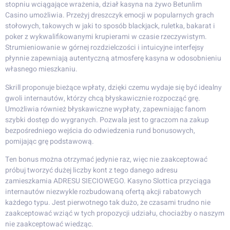
stopniu wciągające wrażenia, dział kasyna na żywo Betunlim
Casino umożliwia. Przeżyj dreszczyk emocji w popularnych grach
stołowych, takowych w jaki to sposób blackjack, ruletka, bakarat i
poker z wykwalifikowanymi krupierami w czasie rzeczywistym.
Strumieniowanie w górnej rozdzielczości i intuicyjne interfejsy
płynnie zapewniają autentyczną atmosferę kasyna w odosobnieniu
własnego mieszkaniu.
Skrill proponuje bieżące wpłaty, dzięki czemu wydaje się być idealny
gwoli internautów, którzy chcą błyskawicznie rozpocząć grę.
Umożliwia również błyskawiczne wypłaty, zapewniając fanom
szybki dostęp do wygranych. Pozwala jest to graczom na zakup
bezpośredniego wejścia do odwiedzenia rund bonusowych,
pomijając grę podstawową.
Ten bonus można otrzymać jedynie raz, więc nie zaakceptować
próbuj tworzyć dużej liczby kont z tego danego adresu
zamieszkamia ADRESU SIECIOWEGO. Kasyno Slottica przyciąga
internautów niezwykle rozbudowaną ofertą akcji rabatowych
każdego typu. Jest pierwotnego tak dużo, że czasami trudno nie
zaakceptować wziąć w tych propozycji udziału, chociażby o naszym
nie zaakceptować wiedząc.