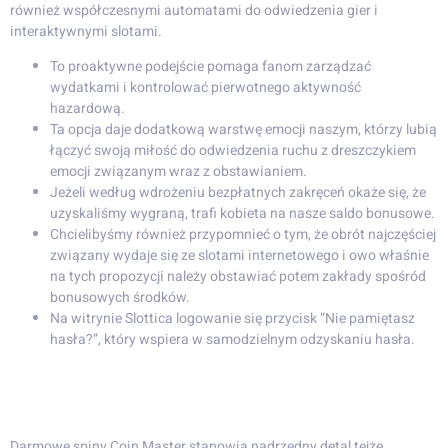
również współczesnymi automatami do odwiedzenia gier i
interaktywnymi slotami.
To proaktywne podejście pomaga fanom zarządzać
wydatkami i kontrolować pierwotnego aktywność
hazardową.
Ta opcja daje dodatkową warstwę emocji naszym, którzy lubią
łączyć swoją miłość do odwiedzenia ruchu z dreszczykiem
emocji związanym wraz z obstawianiem.
Jeżeli według wdrożeniu bezpłatnych zakręceń okaże się, że
uzyskaliśmy wygraną, trafi kobieta na nasze saldo bonusowe.
Chcielibyśmy również przypomnieć o tym, że obrót najczęściej
związany wydaje się ze slotami internetowego i owo właśnie
na tych propozycji należy obstawiać potem zakłady spośród
bonusowych środków.
Na witrynie Slottica logowanie się przycisk “Nie pamiętasz
hasła?”, który wspiera w samodzielnym odzyskaniu hasła.
Bonusy – Twój Przewodnik Na
Labiryncie Wielkich Wygranych
Darmowe spiny Coin Master stanowią nadrzędny detal tejże