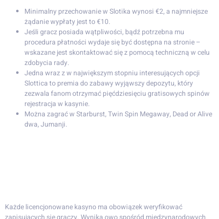
Minimalny przechowanie w Slotika wynosi €2, a najmniejsze
żądanie wypłaty jest to €10.
Jeśli gracz posiada wątpliwości, bądź potrzebna mu
procedura płatności wydaje się być dostępna na stronie –
wskazane jest skontaktować się z pomocą techniczną w celu
zdobycia rady.
Jedna wraz z w największym stopniu interesujących opcji
Slottica to premia do zabawy wyjąwszy depozytu, który
zezwala fanom otrzymać pięćdziesięciu gratisowych spinów
rejestracja w kasynie.
Można zagrać w Starburst, Twin Spin Megaway, Dead or Alive
dwa, Jumanji.
Jakie Możliwości Należy Pamiętać
Zanim Doborem Kasyna Wraz Z
Bonusem Wyjąwszy Depozytu Za
Rejestrację?
Każde licencjonowane kasyno ma obowiązek weryfikować
zapisujących się graczy. Wynika owo spośród międzynarodowych