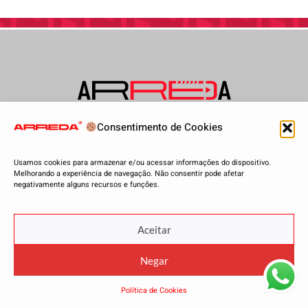
Consentimento de Cookies
contato@arreda.com |
Instagram.
Usamos cookies para armazenar e/ou acessar informações do dispositivo.
Nanki Studio 2023.©All Rights reserved
Melhorando a experiência de navegação. Não consentir pode afetar
negativamente alguns recursos e funções.
Aceitar
Negar
Política de Cookies