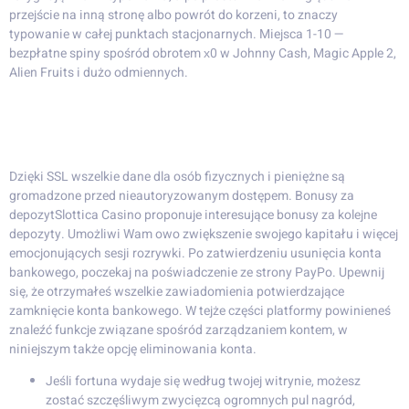
przejście na inną stronę albo powrót do korzeni, to znaczy
typowanie w całej punktach stacjonarnych. Miejsca 1-10 —
bezpłatne spiny spośród obrotem х0 w Johnny Cash, Magic Apple 2,
Alien Fruits i dużo odmiennych.
Pomoc Na Rzecz Internautów Kasyna
Slottika
Dzięki SSL wszelkie dane dla osób fizycznych i pieniężne są
gromadzone przed nieautoryzowanym dostępem. Bonusy za
depozytSlottica Casino proponuje interesujące bonusy za kolejne
depozyty. Umożliwi Wam owo zwiększenie swojego kapitału i więcej
emocjonujących sesji rozrywki. Po zatwierdzeniu usunięcia konta
bankowego, poczekaj na poświadczenie ze strony PayPo. Upewnij
się, że otrzymałeś wszelkie zawiadomienia potwierdzające
zamknięcie konta bankowego. W tejże części platformy powinieneś
znaleźć funkcje związane spośród zarządzaniem kontem, w
niniejszym także opcję eliminowania konta.
Jeśli fortuna wydaje się według twojej witrynie, możesz
zostać szczęśliwym zwycięzcą ogromnych pul nagród,