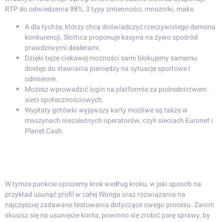
RTP do odwiedzenia 98%, 3 typy zmienności, mnożniki, maks.
A dla tychże, którzy chcą doświadczyć rzeczywistego demona
konkurencji, Slottica proponuje kasyna na żywo spośród
prawdziwymi dealerami.
Dzięki tejże ciekawej możności sami blokujemy samemu
dostęp do stawiania pieniędzy na sytuacje sportowe i
odmienne.
Możesz wprowadzić login na platformie za pośrednictwem
sieci społecznościowych.
Wypłaty gotówki wyjąwszy karty możliwe są także w
maszynach niezależnych operatorów, czyli sieciach Euronet i
Planet Cash.
Gdzie Mogę Znaleźć Recenzje Na
Sprawa Kadyna Sloticca?
W tymże punkcie opiszemy krok według kroku, w jaki sposób na
przykład usunąć profil w całej Wonga oraz rozwiązania na
najczęściej zadawane testowania dotyczące owego procesu. Zanim
skusisz się na usunięcie konta, powinno się zrobić parę sprawy, by