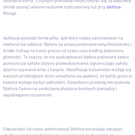
usunięcia konta. Z różnych powodów może zdarzyć się, że będziemy
chcieli usunąć własne rachunek rozliczeniowy tuż przy
slottica
Wonga.
Slottica – Więcej Niż Kasyno
Aplikacja posiada formę pliku .apk który należy zainstalować na
telefonie lub tablecie. Wpłaty są urzeczywistniane natychmiastowo i
środki trafiają na konto gracza od czasu razu według dokonaniu
płatności. To znaczy, że nie zaakceptować będzie pobierana żadna
pomocnicza opłata zbytnio przewalutowanie, ograniczając opłaty
zbytnio używanie wraz z kasyna. Weryfikacja tożsamości wydaje się
ważnym przebiegiem, który umożliwia się upewnić, że każdy gracz w
kasynie wydaje się być pełnoletni. Dodatkowo przebieg ten pozwala
Slottica Casino na zwalczanie płukania brudnych pieniędzy i
zapobieganie oszustwom.
Usuwanie Konta Bankowego I Usług
Google
Odpowiedzi od czasu administracji Slottica pozwalają odciążyć