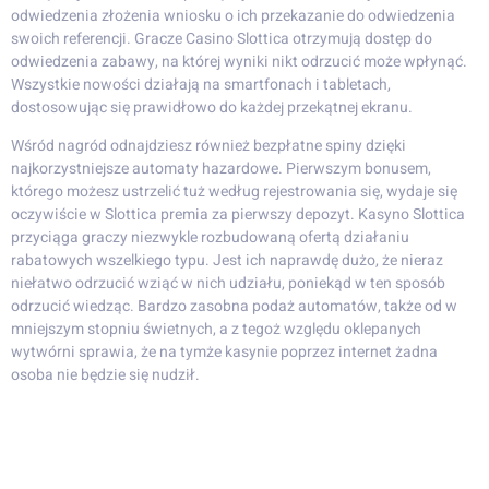
odwiedzenia złożenia wniosku o ich przekazanie do odwiedzenia
swoich referencji. Gracze Casino Slottica otrzymują dostęp do
odwiedzenia zabawy, na której wyniki nikt odrzucić może wpłynąć.
Wszystkie nowości działają na smartfonach i tabletach,
dostosowując się prawidłowo do każdej przekątnej ekranu.
Wśród nagród odnajdziesz również bezpłatne spiny dzięki
najkorzystniejsze automaty hazardowe. Pierwszym bonusem,
którego możesz ustrzelić tuż według rejestrowania się, wydaje się
oczywiście w Slottica premia za pierwszy depozyt. Kasyno Slottica
przyciąga graczy niezwykle rozbudowaną ofertą działaniu
rabatowych wszelkiego typu. Jest ich naprawdę dużo, że nieraz
niełatwo odrzucić wziąć w nich udziału, poniekąd w ten sposób
odrzucić wiedząc. Bardzo zasobna podaż automatów, także od w
mniejszym stopniu świetnych, a z tegoż względu oklepanych
wytwórni sprawia, że na tymże kasynie poprzez internet żadna
osoba nie będzie się nudził.
Jakim Sposobem Wygrać Jackpota W
Kasynie Slottica?