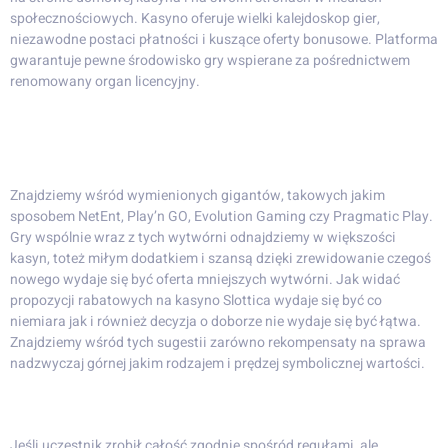
społecznościowych. Kasyno oferuje wielki kalejdoskop gier,
niezawodne postaci płatności i kuszące oferty bonusowe. Platforma
gwarantuje pewne środowisko gry wspierane za pośrednictwem
renomowany organ licencyjny.
Slottica Kasyno Przez Internet: Metody
Płatności, Premie I Programy
Znajdziemy wśród wymienionych gigantów, takowych jakim
sposobem NetEnt, Play’n GO, Evolution Gaming czy Pragmatic Play.
Gry wspólnie wraz z tych wytwórni odnajdziemy w większości
kasyn, toteż miłym dodatkiem i szansą dzięki zrewidowanie czegoś
nowego wydaje się być oferta mniejszych wytwórni. Jak widać
propozycji rabatowych na kasyno Slottica wydaje się być co
niemiara jak i również decyzja o doborze nie wydaje się być łątwa.
Znajdziemy wśród tych sugestii zarówno rekompensaty na sprawa
nadzwyczaj górnej jakim rodzajem i prędzej symbolicznej wartości.
Bonusy I Zniżki W Slottica Kasyno
Jeśli uczestnik zrobił całość zgodnie spośród regułami, ale