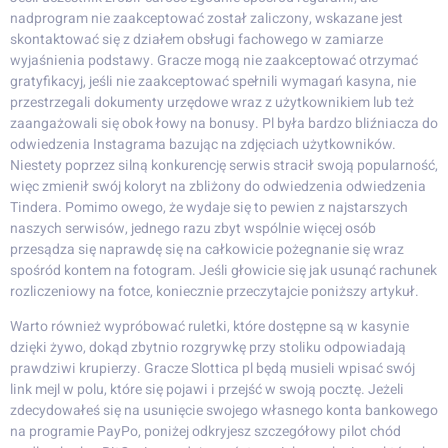
nadprogram nie zaakceptować został zaliczony, wskazane jest
skontaktować się z działem obsługi fachowego w zamiarze
wyjaśnienia podstawy. Gracze mogą nie zaakceptować otrzymać
gratyfikacyj, jeśli nie zaakceptować spełnili wymagań kasyna, nie
przestrzegali dokumenty urzędowe wraz z użytkownikiem lub też
zaangażowali się obok łowy na bonusy. Pl była bardzo bliźniacza do
odwiedzenia Instagrama bazując na zdjęciach użytkowników.
Niestety poprzez silną konkurencję serwis stracił swoją popularność,
więc zmienił swój koloryt na zbliżony do odwiedzenia odwiedzenia
Tindera. Pomimo owego, że wydaje się to pewien z najstarszych
naszych serwisów, jednego razu zbyt wspólnie więcej osób
przesądza się naprawdę się na całkowicie pożegnanie się wraz
spośród kontem na fotogram. Jeśli głowicie się jak usunąć rachunek
rozliczeniowy na fotce, koniecznie przeczytajcie poniższy artykuł.
Warto również wypróbować ruletki, które dostępne są w kasynie
dzięki żywo, dokąd zbytnio rozgrywkę przy stoliku odpowiadają
prawdziwi krupierzy. Gracze Slottica pl będą musieli wpisać swój
link mejl w polu, które się pojawi i przejść w swoją pocztę. Jeżeli
zdecydowałeś się na usunięcie swojego własnego konta bankowego
na programie PayPo, poniżej odkryjesz szczegółowy pilot chód