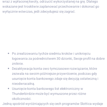
wraz z wpłaconej kwoty, odrzucić wykorzystanej na grę. Dlatego
wskazane jest troskliwie zaplanować przechowanie i dokonać go
wyłącznie wówczas, jeśli zdecydujesz się zagrać.
W Jaki Sposób Usunąć Rachunek
Rozliczeniowy Pod Spodem Facebooku
Bądź Dezaktywować Na Aplikacji
Mobilne?
Po zrealizowaniu tychże siedmiu kroków i uniknięciu
logowania za pośrednictwem 30 dzionki, Swoje profil na dobre
zniknie.
Dezaktywacja konta owo tymczasowe rozwiązanie, które
zezwala na swoim późniejsze przywrócenie, podczas gdy
usunięcie konta bankowego zdaje się decyzją ostateczną i
nieodwracalną.
Usunięcie konta bankowego list elektroniczny w
Thunderbirdzie może być wymuszone przez różne
okoliczności.
Jedną spośród wyróżniających się cech programów Slottica wydaje