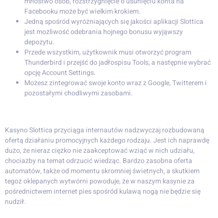
mnóstwo osób, rozstrzygnięcie o usunięciu konta na
Facebooku może być wielkim krokiem.
Jedną spośród wyróżniających się jakości aplikacji Slottica
jest możliwość odebrania hojnego bonusu wyjąwszy
depozytu.
Przede wszystkim, użytkownik musi otworzyć program
Thunderbird i przejść do jadłospisu Tools, a następnie wybrać
opcję Account Settings.
Możesz zintegrować swoje konto wraz z Google, Twitterem i
pozostałymi chodliwymi zasobami.
Echeck Casino Szyfr Promocji
Kasyno Slottica przyciąga internautów nadzwyczaj rozbudowaną
ofertą działaniu promocyjnych każdego rodzaju. Jest ich naprawdę
dużo, że nieraz ciężko nie zaakceptować wziąć w nich udziału,
chociażby na temat odrzucić wiedząc. Bardzo zasobna oferta
automatów, także od momentu skromniej świetnych, a skutkiem
tegoż oklepanych wytwórni powoduje, że w naszym kasynie za
pośrednictwem internet pies spośród kulawą nogą nie będzie się
nudził.