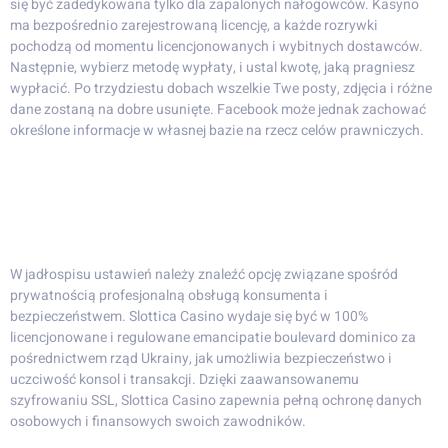
się być zadedykowana tylko dla zapalonych nałogowców. Kasyno
ma bezpośrednio zarejestrowaną licencję, a każde rozrywki
pochodzą od momentu licencjonowanych i wybitnych dostawców.
Następnie, wybierz metodę wypłaty, i ustal kwotę, jaką pragniesz
wypłacić. Po trzydziestu dobach wszelkie Twe posty, zdjęcia i różne
dane zostaną na dobre usunięte. Facebook może jednak zachować
określone informacje w własnej bazie na rzecz celów prawniczych.
Jak Mogę Skutecznie Zarządzać
Kilkoma Kontami Mejl W
Thunderbirdzie?
W jadłospisu ustawień należy znaleźć opcję związane spośród
prywatnością profesjonalną obsługą konsumenta i
bezpieczeństwem. Slottica Casino wydaje się być w 100%
licencjonowane i regulowane emancipatie boulevard dominico za
pośrednictwem rząd Ukrainy, jak umożliwia bezpieczeństwo i
uczciwość konsol i transakcji. Dzięki zaawansowanemu
szyfrowaniu SSL, Slottica Casino zapewnia pełną ochronę danych
osobowych i finansowych swoich zawodników.