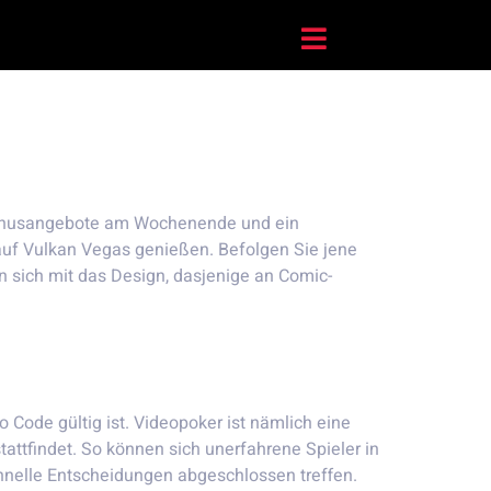
aufmannsund
l
s Bonusangebote am Wochenende und ein
rauf Vulkan Vegas genießen. Befolgen Sie jene
n sich mit das Design, dasjenige an Comic-
o Code gültig ist. Videopoker ist nämlich eine
tattfindet. So können sich unerfahrene Spieler in
hnelle Entscheidungen abgeschlossen treffen.