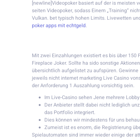
[newline]Videopoker basiert auf der is meisten 
seiten Videopoker, sodass Einem „Training“ nic
Vulkan. bet typisch hohen Limits. Livewetten u
poker apps mit echtgeld
.
Faq Zum Vulkan Vegas 
Mit zwei Einzahlungen existiert es bis über 150
Fireplace Joker. Sollte ha sido sonstige Aktione
übersichtlich aufgelistet zu aufspüren. Gewin
jeweils nicht internet marketing Live Casino vo
der Anforderung 1 Auszahlung vorsichtig sein.
Im Live-Casino sehen Jene mehrere Lobbys
Der Anbieter stellt dabei nicht lediglich u
das Portfolio integriert.
Dies können wir mindestens für uns behau
Zumeist ist es enorm, die Registrierung ü
Spielautomaten sind immer wieder einige der att