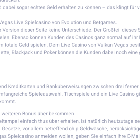
usdrücken.
dabei sogar echtes Geld erhalten zu können – das klingt für vie
Vegas Live Spielcasino von Evolution und Betgames.
p Version dieser Seite keine Unterschiede. Der Großteil dieses
elen. Ebenso können Kunden des Casinos ganz normal auf ihr K
m totale Geld spielen. Dem Live Casino von Vulkan Vegas besit
ette, Blackjack und Poker können die Kunden dabei noch eine 
gas Spielcasino Bonus Freespins Starten
rend Kreditkarten und Banküberweisungen zwischen drei ferner
fangreiche Spieleauswahl. Tischspiele und ein Live Casino gibt
n kommt.
en weiteren Bonus über bekommen.
eltempel einfach thus über erhalten, ist natürlich heutzutage 
e Gesetze, vor allem betreffend chip Geldwäsche, berücksichti
as Spielcasino anmelden wollen, geben Sie einfach Ihre E-Mai