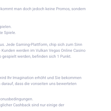
 bekommt man doch jedoch keine Promos, sondern
pielen.
te Spiele.
nus. Jede Gaming-Plattform, chip sich zum Sinn
eue Kunden werden im Vulkan Vegas Online Casino
 gespielt werden, befinden sich 1 Punkt.
wird Ihr Imagination erhöht und Sie bekommen
h darauf, dass die vonseiten uns bewerteten
n Bonusbedingungen.
licher Cashback sind nur einige der