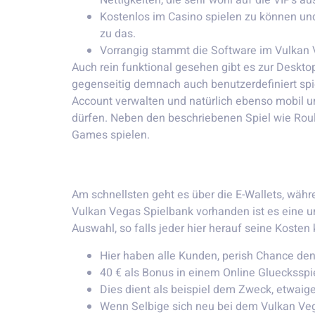
Nettigkeiten, die sehr wohl auf die VIP’s a
Kostenlos im Casino spielen zu können und 
zu das.
Vorrangig stammt die Software im Vulkan 
Auch rein funktional gesehen gibt es zur Deskto
gegenseitig demnach auch benutzerdefiniert spi
Account verwalten und natürlich ebenso mobil u
dürfen. Neben den beschriebenen Spiel wie Roul
Games spielen.
Ohne Einzahlung Mit Vulkan Ve
Am schnellsten geht es über die E-Wallets, wäh
Vulkan Vegas Spielbank vorhanden ist es eine um
Auswahl, so falls jeder hier herauf seine Koste
Hier haben alle Kunden, perish Chance d
40 € als Bonus in einem Online Gluecksspi
Dies dient als beispiel dem Zweck, etwaig
Wenn Selbige sich neu bei dem Vulkan Veg