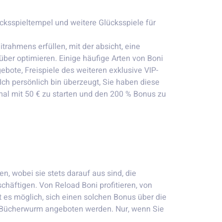
cksspieltempel und weitere Glücksspiele für
ahmens erfüllen, mit der absicht, eine
über optimieren. Einige häufige Arten von Boni
bote, Freispiele des weiteren exklusive VIP-
ch persönlich bin überzeugt, Sie haben diese
mal mit 50 € zu starten und den 200 % Bonus zu
Seiten Freispielen
n, wobei sie stets darauf aus sind, die
chäftigen. Von Reload Boni profitieren, von
 es möglich, sich einen solchen Bonus über die
ie Bücherwurm angeboten werden. Nur, wenn Sie