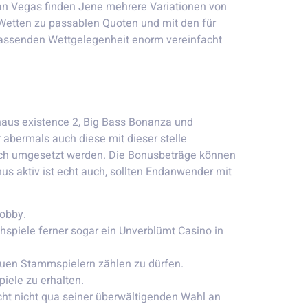
lkan Vegas finden Jene mehrere Variationen von
 Wetten zu passablen Quoten und mit den für
 passenden Wettgelegenheit enorm vereinfacht
inaus existence 2, Big Bass Bonanza und
 abermals auch diese mit dieser stelle
fach umgesetzt werden. Die Bonusbeträge können
s aktiv ist echt auch, sollten Endanwender mit
obby.
chspiele ferner sogar ein Unverblümt Casino in
euen Stammspielern zählen zu dürfen.
iele zu erhalten.
cht nicht qua seiner überwältigenden Wahl an