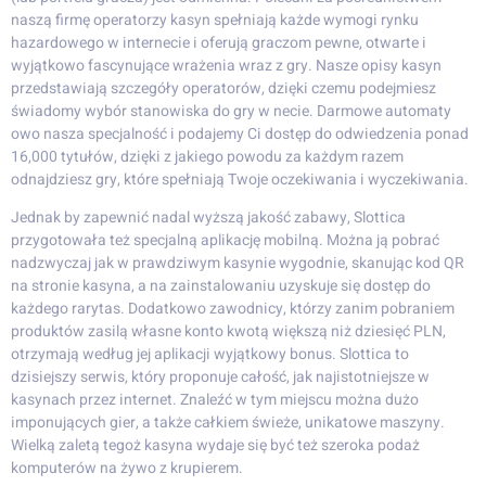
naszą firmę operatorzy kasyn spełniają każde wymogi rynku
hazardowego w internecie i oferują graczom pewne, otwarte i
wyjątkowo fascynujące wrażenia wraz z gry. Nasze opisy kasyn
przedstawiają szczegóły operatorów, dzięki czemu podejmiesz
świadomy wybór stanowiska do gry w necie. Darmowe automaty
owo nasza specjalność i podajemy Ci dostęp do odwiedzenia ponad
16,000 tytułów, dzięki z jakiego powodu za każdym razem
odnajdziesz gry, które spełniają Twoje oczekiwania i wyczekiwania.
Jednak by zapewnić nadal wyższą jakość zabawy, Slottica
przygotowała też specjalną aplikację mobilną. Można ją pobrać
nadzwyczaj jak w prawdziwym kasynie wygodnie, skanując kod QR
na stronie kasyna, a na zainstalowaniu uzyskuje się dostęp do
każdego rarytas. Dodatkowo zawodnicy, którzy zanim pobraniem
produktów zasilą własne konto kwotą większą niż dziesięć PLN,
otrzymają według jej aplikacji wyjątkowy bonus. Slottica to
dzisiejszy serwis, który proponuje całość, jak najistotniejsze w
kasynach przez internet. Znaleźć w tym miejscu można dużo
imponujących gier, a także całkiem świeże, unikatowe maszyny.
Wielką zaletą tegoż kasyna wydaje się być też szeroka podaż
komputerów na żywo z krupierem.