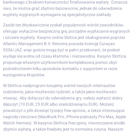
bankowego z brakiem konieczności finalizowania wpłaty. Oznacza
owo, że można grać zbytnio bezowocnie, jednak do odwiedzenia
wypłaty wygranych wymagane są specjalistyczne zakłady.
Zasób ten błyskawicznie zyskał popularność wśród zawodników,
oferując wyłącznie bezpieczną grę, porządne wypłacanie wygranych
i szczere wypłaty. Kasyno online Slotica jest obsługiwane poprzez
Atlantic Management B.V. Renoma posiada licencję Curaçao
5536/JAZ, więc goście mogą być w pełni przekonani, że podest
wydaje się wolna od czasu kłamstw i niezawodna. Kasyno Slottica
proponuje własnym użytkownikom kompleksową pomoc zbyt
pośrednictwem kilku sposobów kontaktu z supportem w razie
wystąpienia kłopotów.
W Slottica nadprogram losujemy wśród naszych internautów
codziennie, jakie możliwości tydzień, a także jakie możliwości
miesiąc. Aby dołączyć do odwiedzenia gry, należy wpłacić dobry
depozyt (10 EUR, 25 EUR albo sześcdziesięciu EUR). Możesz
powalczyć o plik dziesięć tysięcy free spinów, a także interesujące
nagrody rzeczowe (MacBook Pro, iPhone piętnasty Pro Max, Apple
Watch Hermes). W kasynie Slottica free spiny, równoczesne środki
zbytnio wpłatę, a także freebety jest to normalna rutyna. Naszym