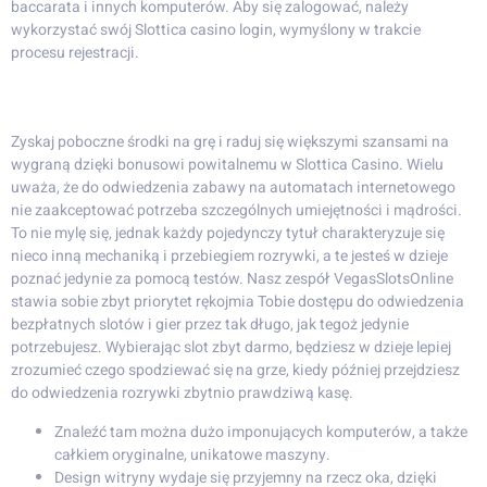
baccarata i innych komputerów. Aby się zalogować, należy
wykorzystać swój Slottica casino login, wymyślony w trakcie
procesu rejestracji.
Więcej Gier
Zyskaj poboczne środki na grę i raduj się większymi szansami na
wygraną dzięki bonusowi powitalnemu w Slottica Casino. Wielu
uważa, że do odwiedzenia zabawy na automatach internetowego
nie zaakceptować potrzeba szczególnych umiejętności i mądrości.
To nie mylę się, jednak każdy pojedynczy tytuł charakteryzuje się
nieco inną mechaniką i przebiegiem rozrywki, a te jesteś w dzieje
poznać jedynie za pomocą testów. Nasz zespół VegasSlotsOnline
stawia sobie zbyt priorytet rękojmia Tobie dostępu do odwiedzenia
bezpłatnych slotów i gier przez tak długo, jak tegoż jedynie
potrzebujesz. Wybierając slot zbyt darmo, będziesz w dzieje lepiej
zrozumieć czego spodziewać się na grze, kiedy później przejdziesz
do odwiedzenia rozrywki zbytnio prawdziwą kasę.
Znaleźć tam można dużo imponujących komputerów, a także
całkiem oryginalne, unikatowe maszyny.
Design witryny wydaje się przyjemny na rzecz oka, dzięki