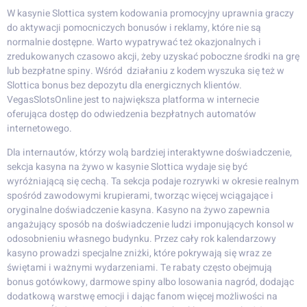
W kasynie Slottica system kodowania promocyjny uprawnia graczy
do aktywacji pomocniczych bonusów i reklamy, które nie są
normalnie dostępne. Warto wypatrywać też okazjonalnych i
zredukowanych czasowo akcji, żeby uzyskać poboczne środki na grę
lub bezpłatne spiny. Wśród działaniu z kodem wyszuka się też w
Slottica bonus bez depozytu dla energicznych klientów.
VegasSlotsOnline jest to największa platforma w internecie
oferująca dostęp do odwiedzenia bezpłatnych automatów
internetowego.
Dla internautów, którzy wolą bardziej interaktywne doświadczenie,
sekcja kasyna na żywo w kasynie Slottica wydaje się być
wyróżniającą się cechą. Ta sekcja podaje rozrywki w okresie realnym
spośród zawodowymi krupierami, tworząc więcej wciągające i
oryginalne doświadczenie kasyna. Kasyno na żywo zapewnia
angażujący sposób na doświadczenie ludzi imponujących konsol w
odosobnieniu własnego budynku. Przez cały rok kalendarzowy
kasyno prowadzi specjalne zniżki, które pokrywają się wraz ze
świętami i ważnymi wydarzeniami. Te rabaty często obejmują
bonus gotówkowy, darmowe spiny albo losowania nagród, dodając
dodatkową warstwę emocji i dając fanom więcej możliwości na