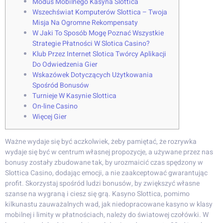
Modus Mobilnego Kasyna Slottica
Wszechświat Komputerów Slottica – Twoja
Misja Na Ogromne Rekompensaty
W Jaki To Sposób Mogę Poznać Wszystkie
Strategie Płatności W Slotica Casino?
Klub Przez Internet Slotica Twórcy Aplikacji
Do Odwiedzenia Gier
Wskazówek Dotyczących Użytkowania
Spośród Bonusów
Turnieje W Kasynie Slottica
On-line Casino
Więcej Gier
Ważne wydaje się być aczkolwiek, żeby pamiętać, że rozrywka
wydaje się być w centrum własnej propozycje, a używane przez nas
bonusy zostały zbudowane tak, by urozmaicić czas spędzony w
Slottica Casino, dodając emocji, a nie zaakceptować gwarantując
profit. Skorzystaj spośród ludzi bonusów, by zwiększyć własne
szanse na wygraną i ciesz się grą. Kasyno Slottica, pomimo
kilkunastu zauważalnych wad, jak niedopracowane kasyno w klasy
mobilnej i limity w płatnościach, należy do światowej czołówki. W