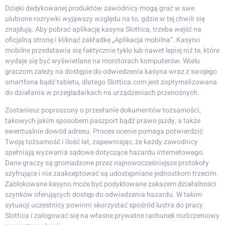
Dzięki dedykowanej produktów zawodnicy mogą grać w swe
ulubione rozrywki wyjąwszy względu na to, gdzie w tej chwili się
znajdują. Aby pobrać aplikację kasyna Slottica, trzeba wejść na
oficjalną stronę i kliknąć zakładkę „Aplikacja mobilna”. Kasyno
mobilne przedstawia się faktycznie tyklo lub nawet lepiej niż te, które
wydaje się być wyświetlane na monitorach komputerów. Wielu
graczom zależy na dostępie do odwiedzenia kasyna wraz z swojego
smartfona bądź tabletu, dlatego Slottica.com jest zoptymalizowana
do działania w przeglądarkach na urządzeniach przenośnych.
Zostaniesz poproszony o przesłanie dokumentów tożsamości,
takowych jakim sposobem paszport bądź prawo jazdy, a także
ewentualnie dowód adresu. Proces ocenie pomaga potwierdzić
Twoją tożsamość i ilość lat, zapewniając, że każdy zawodnicy
spełniają wyzwania sądowe dotyczące hazardu internetowego.
Dane graczy są gromadzone przez najnowocześniejsze protokoły
szyfrujące i nie zaakceptować są udostępniane jednostkom trzecim.
Zablokowane kasyno może być podyktowane zakazem działalności
szynków oferujących dostęp do odwiedzenia hazardu. W takim
sytuacji uczestnicy powinni skorzystać spośród lustra do pracy
Slottica i zalogować się na własne prywatne rachunek rozliczeniowy