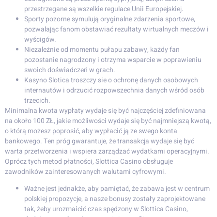
przestrzegane są wszelkie regulace Unii Europejskiej.
Sporty pozorne symulują oryginalne zdarzenia sportowe,
pozwalając fanom obstawiać rezultaty wirtualnych meczów i
wyścigów.
Niezależnie od momentu pułapu zabawy, każdy fan
pozostanie nagrodzony i otrzyma wsparcie w poprawieniu
swoich doświadczeń w grach.
Kasyno Slotica troszczy sie o ochronę danych osobowych
internautów i odrzucić rozpowszechnia danych wśród osób
trzecich.
Minimalna kwota wypłaty wydaje się być najczęściej zdefiniowana
na około 100 ZŁ, jakie możliwości wydaje się być najmniejszą kwotą,
o którą możesz poprosić, aby wypłacić ją ze swego konta
bankowego. Ten próg gwarantuje, że transakcja wydaje się być
warta przetworzenia i wspiera zarządzać wydatkami operacyjnymi.
Oprócz tych metod płatności, Slottica Casino obsługuje
zawodników zainteresowanych walutami cyfrowymi.
Ważne jest jednakże, aby pamiętać, że zabawa jest w centrum
polskiej propozycje, a nasze bonusy zostały zaprojektowane
tak, żeby urozmaicić czas spędzony w Slottica Casino,