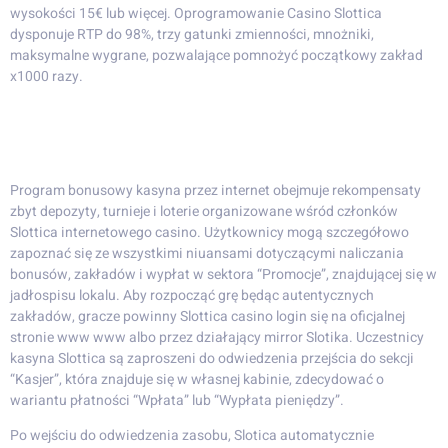
wysokości 15€ lub więcej. Oprogramowanie Casino Slottica
dysponuje RTP do 98%, trzy gatunki zmienności, mnożniki,
maksymalne wygrane, pozwalające pomnożyć początkowy zakład
x1000 razy.
Wszechświat Konsol Slottica – Twoja
Misja Po Ogromne Rekompensaty
Program bonusowy kasyna przez internet obejmuje rekompensaty
zbyt depozyty, turnieje i loterie organizowane wśród członków
Slottica internetowego casino. Użytkownicy mogą szczegółowo
zapoznać się ze wszystkimi niuansami dotyczącymi naliczania
bonusów, zakładów i wypłat w sektora “Promocje”, znajdującej się w
jadłospisu lokalu. Aby rozpocząć grę będąc autentycznych
zakładów, gracze powinny Slottica casino login się na oficjalnej
stronie www www albo przez działający mirror Slotika. Uczestnicy
kasyna Slottica są zaproszeni do odwiedzenia przejścia do sekcji
“Kasjer”, która znajduje się w własnej kabinie, zdecydować o
wariantu płatności “Wpłata” lub “Wypłata pieniędzy”.
Po wejściu do odwiedzenia zasobu, Slotica automatycznie