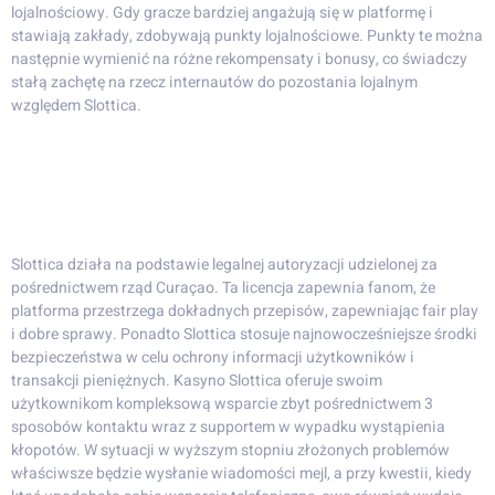
lojalnościowy. Gdy gracze bardziej angażują się w platformę i
stawiają zakłady, zdobywają punkty lojalnościowe. Punkty te można
następnie wymienić na różne rekompensaty i bonusy, co świadczy
stałą zachętę na rzecz internautów do pozostania lojalnym
względem Slottica.
⓷ Bądź Można Oglądać Transmisje Na
Żywo Meczów W Bukmacherze
Slottica?
Slottica działa na podstawie legalnej autoryzacji udzielonej za
pośrednictwem rząd Curaçao. Ta licencja zapewnia fanom, że
platforma przestrzega dokładnych przepisów, zapewniając fair play
i dobre sprawy. Ponadto Slottica stosuje najnowocześniejsze środki
bezpieczeństwa w celu ochrony informacji użytkowników i
transakcji pieniężnych. Kasyno Slottica oferuje swoim
użytkownikom kompleksową wsparcie zbyt pośrednictwem 3
sposobów kontaktu wraz z supportem w wypadku wystąpienia
kłopotów. W sytuacji w wyższym stopniu złożonych problemów
właściwsze będzie wysłanie wiadomości mejl, a przy kwestii, kiedy