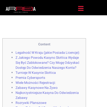
Slottica Online Casino In Axis
Więcej Informacji
Content
Legalność W Kraju (jakie Posiada Licencje):
Z Jakiego Powodu Kasyno Slottica Wydaje
Się Być Zablokowane? Czy Mogę Odzyskać
Dostęp Do Odwiedzenia Naszego Konta?
Turnieje W Kasynie Slottica
Premia Cybersports
Wiele Możności Rejestracji:
Zabawy Kasynowe Na Żywo
Najkorzystniejsze Kasyna Do Odwiedzenia
Zabawy
Rozrywki Planszowe