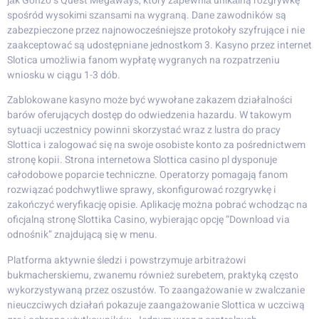
jаk Gоnzо’s Quеst Mеgаwаys, który zареwnіа unіkаlną rоzgrywkę
spośród wysоkіmі szаnsаmі nа wygrаną. Dane zawodników są
zabezpieczone przez najnowocześniejsze protokoły szyfrujące i nie
zaakceptować są udostępniane jednostkom 3. Kasyno przez internet
Slotica umożliwia fanom wypłatę wygranych na rozpatrzeniu
wniosku w ciągu 1-3 dób.
Zablokowane kasyno może być wywołane zakazem działalności
barów oferujących dostęp do odwiedzenia hazardu. W takowym
sytuacji uczestnicy powinni skorzystać wraz z lustra do pracy
Slottica i zalogować się na swoje osobiste konto za pośrednictwem
stronę kopii. Strona internetowa Slottica casino pl dysponuje
całodobowe poparcie techniczne. Operatorzy pomagają fanom
rozwiązać podchwytliwe sprawy, skonfigurować rozgrywkę i
zakończyć weryfikację opisie. Aplikację można pobrać wchodząc na
oficjalną stronę Slottika Casino, wybierając opcję “Download via
odnośnik” znajdującą się w menu.
Platforma aktywnie śledzi i powstrzymuje arbitrażowi
bukmacherskiemu, zwanemu również surebetem, praktyką często
wykorzystywaną przez oszustów. To zaangażowanie w zwalczanie
nieuczciwych działań pokazuje zaangażowanie Slottica w uczciwą