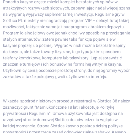
Ponadto kasyno często mieści komplet bezpłatnych spinów w
atrakcyjnych rozrywkach slotowych, zapewniając nadal więcej szans
na wygraną wyjąwszy suplementarnej inwestycji. Regularne gry w
Slottica PL niestety nie nagradzają program VIP – deficyt tutaj takiej
możliwości, faktycznie samo jak nadprogram z brakiem depozytu.
Program lojalnościowy owo jednak chodliwy sposób na przyciąganie
stałych internautów, zatem pewnie taka funkcja pojawi się w
kasynie prędzej lub później. Wygrać w nich można bezpłatne spiny
do kasyna, ale także towary fizyczne, tego typu jakim sposobem
telefony komórkowe, komputery lub telewizory. Lepiej sprawdzić
znaczenie turniejów i ich bonusów na formalnej witrynie kasyna.
Użytkownicy cenią osobiście prostotę strony, do niej ogromny wybór
zakładów a także pokojowy gwoli użytkownika interfejs.
Rozrywki Planszowe
W każdej spośród niektórych procedur rejestracji w Slottica 38 należy
zaznaczyć grunt “Mam ukończone 18 lat i akceptuję Politykę
prywatności i Regulamin”. Umowa użytkownika jest dostępna na
urzędowej stronie domowej Slottica do odwiedzenia wglądu w
każdej momencie. Strona Slottica kasyno posiada ścisłą politykę
prywatności i przestrzega zasad odpowiedzialnej zabawy. Kasyno