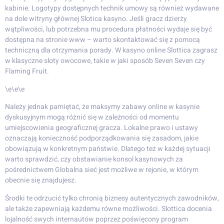
kabinie. Logotypy dostępnych technik umowy są również wydawane
na dole witryny głównej Slotica kasyno. Jeśli gracz dzierży
wątpliwości, lub potrzebna mu procedura płatności wydaje się być
dostępna na stronie www – warto skontaktować się z pomocą
techniczną dla otrzymania porady. W kasyno online Slottica zagrasz
w klasyczne sloty owocowe, takie w jaki sposób Seven Seven czy
Flaming Fruit.
\e\e\e
Należy jednak pamiętać, że maksymy zabawy online w kasynie
dyskusyjnym mogą różnić się w zależności od momentu
umiejscowienia geograficznej gracza. Lokalne prawo i ustawy
oznaczają konieczność podporządkowania się zasadom, jakie
obowiązują w konkretnym państwie. Dlatego też w każdej sytuacji
warto sprawdzić, czy obstawianie konsol kasynowych za
pośrednictwem Globalna sieć jest możliwe w rejonie, w którym
obecnie się znajdujesz.
Środki te odrzucić tylko chronią biznesy autentycznych zawodników,
ale także zapewniają każdemu równe możliwości. Slottica docenia
lojalność swych internautów poprzez poświęcony program