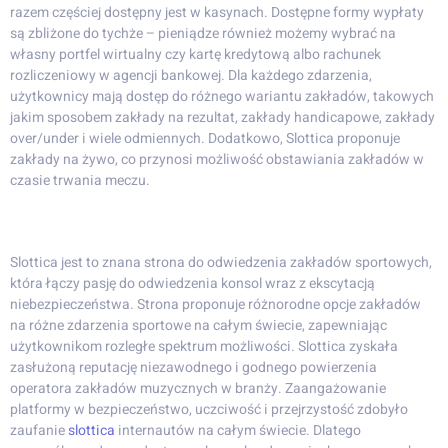
razem częściej dostępny jest w kasynach. Dostępne formy wypłaty
są zbliżone do tychże – pieniądze również możemy wybrać na
własny portfel wirtualny czy kartę kredytową albo rachunek
rozliczeniowy w agencji bankowej. Dla każdego zdarzenia,
użytkownicy mają dostęp do różnego wariantu zakładów, takowych
jakim sposobem zakłady na rezultat, zakłady handicapowe, zakłady
over/under i wiele odmiennych. Dodatkowo, Slottica proponuje
zakłady na żywo, co przynosi możliwość obstawiania zakładów w
czasie trwania meczu.
Pomoc W Różnych Językach
Slottica jest to znana strona do odwiedzenia zakładów sportowych,
która łączy pasję do odwiedzenia konsol wraz z ekscytacją
niebezpieczeństwa. Strona proponuje różnorodne opcje zakładów
na różne zdarzenia sportowe na całym świecie, zapewniając
użytkownikom rozległe spektrum możliwości. Slottica zyskała
zasłużoną reputację niezawodnego i godnego powierzenia
operatora zakładów muzycznych w branży. Zaangażowanie
platformy w bezpieczeństwo, uczciwość i przejrzystość zdobyło
zaufanie
slottica
internautów na całym świecie. Dlatego