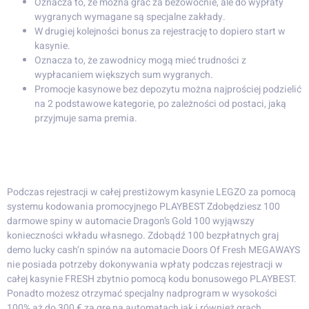
Oznacza to, że można grać za bezowocnie, ale do wypłaty
wygranych wymagane są specjalne zakłady.
W drugiej kolejności bonus za rejestrację to dopiero start w
kasynie.
Oznacza to, że zawodnicy mogą mieć trudności z
wypłacaniem większych sum wygranych.
Promocje kasynowe bez depozytu można najprościej podzielić
na 2 podstawowe kategorie, po zależności od postaci, jaką
przyjmuje sama premia.
Darmowe Spiny Bez Depozytu W Całej
Praktyce
Podczas rejestracji w całej prestiżowym kasynie LEGZO za pomocą
systemu kodowania promocyjnego PLAYBEST Zdobędziesz 100
darmowe spiny w automacie Dragon’s Gold 100 wyjąwszy
konieczności wkładu własnego. Zdobądź 100 bezpłatnych graj
demo lucky cash’n spinów na automacie Doors Of Fresh MEGAWAYS
nie posiada potrzeby dokonywania wpłaty podczas rejestracji w
całej kasynie FRESH zbytnio pomocą kodu bonusowego PLAYBEST.
Ponadto możesz otrzymać specjalny nadprogram w wysokości
100% aż do 300 € za grę na automatach jak i również grach