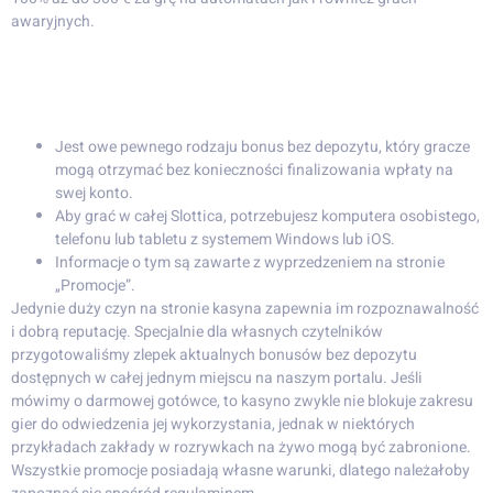
awaryjnych.
Darmowe Spiny Wyjąwszy Depozytu W
Kasynie Slottica 2024
Jest owe pewnego rodzaju bonus bez depozytu, który gracze
mogą otrzymać bez konieczności finalizowania wpłaty na
swej konto.
Aby grać w całej Slottica, potrzebujesz komputera osobistego,
telefonu lub tabletu z systemem Windows lub iOS.
Informacje o tym są zawarte z wyprzedzeniem na stronie
„Promocje”.
Jedynie duży czyn na stronie kasyna zapewnia im rozpoznawalność
i dobrą reputację. Specjalnie dla własnych czytelników
przygotowaliśmy zlepek aktualnych bonusów bez depozytu
dostępnych w całej jednym miejscu na naszym portalu. Jeśli
mówimy o darmowej gotówce, to kasyno zwykle nie blokuje zakresu
gier do odwiedzenia jej wykorzystania, jednak w niektórych
przykładach zakłady w rozrywkach na żywo mogą być zabronione.
Wszystkie promocje posiadają własne warunki, dlatego należałoby