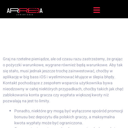
Slottica Kasyno To Świat
Hojnych Bonusów I
Najkorzystniejszych Gier
Graj na rzetelne pieniądze, ale od czasu razu zastrzeżemy, że grając
o pożyczki warunkowe, wygrane również będą warunkowe. Aby tak
się stało, musi jednak jeszcze trochę zainwestować, choćby w
aplikację w big bass iOS i wyeliminować kłujące w ślepia błędy.
Kontakt pochodzące z zespołem wsparcia użytkownika bywa
nieodzowny w całej niektórych przypadkach, choćby takich jak chęć
zablokowania konta gracza czy wypłata większej kwoty niż
pozwalają na jest to limity.
Ponadto, niektóre gry mogą być wyłączone spośród promocji
bonusu bez depozytu dla polskich graczy, a maksymalna
kwota wypłaty może być ograniczona.