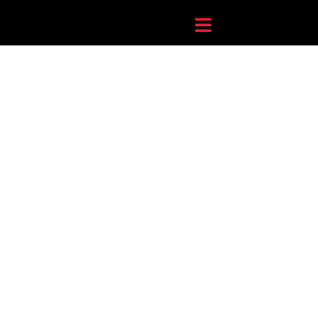
Online