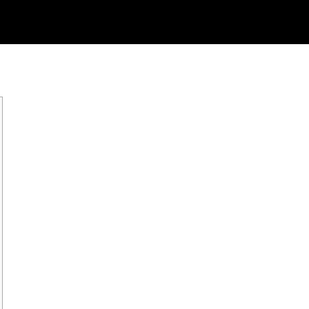
 Giriş Tylko Kasyno 