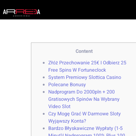
Slottica Güncel
Content
Złóż Przechowanie 25€ I Odbierz 25
Free Spins W Fortuneclock
System Premiowy Slottica Casino
Polecane Bonusy
Nadprogram Do 2000pln + 200
Gratisowych Spinów Na Wybrany
Video Slot
Czy Mogę Grać W Darmowe Sloty
Wyjąwszy Konta?
Bardzo Błyskawiczne Wypłaty (1-5
Minut)! Nadprogram 100% Plus 100