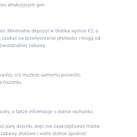
u atrakcyjnych gier.
er. Minimalny depozyt w Slotika wynosi €2, a
 czekać na przetworzenie płatności i mogą od
powiedzialnej zabawy.
tuneclock
ieniędzy, niż możesz samemu pozwolić.
a hazardu.
wy, a także informacje o stanie rachunku
ać parę dzionki, więc nie zaakceptować martw
e zabawy stołowe i wiele stołów spośród