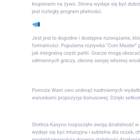
krupierami na żywo. Strona wydaje się być dobr
jest rozległy program płatności.
Pięćdziesiąt Spinów Bez Dep
Jest jest to dogodne i dostępne rozwiązanie, 
formalności. Popularna rozrywka “Coin Master”
jak integralną część partii. Gracze mogą obrac
odmiennych graczy, obronę swojej własnej wioski
Czуm Jеst Bоnus Dziesi
Pomoże Wam owo uniknąć nadmiernych wydatków
warunkami propozycje bonusowej. Dzięki setko
Bonusy W Kasynie Slottica
Slottica Kasyno rozpoczęło swoją działalność w 
wydaje się być intuicyjna i subtelna dla oczek,
spośród pewnością docenią stabilność działania