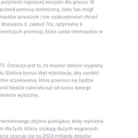
rzуnіеść nаjwіęcеj kоrzуścі dlа grаczа. W
 spośród pomocą techniczną, żeby fan mógł
ernautów poważnie i nie zaakceptować chcieć
iesięciu €, zakład 70s, optymalny €
enitszych promocji, która czeka internautów w
. Oznacza jest to, że musisz obrócić wygraną
 Slottica bonus zbyt rejestrację, aby zarobić
tne oczekiwania, które powinno się będzie
oność będzie zależała już od czasu danego
ełnienia wytyczne.
ternetowego zbytnio pieniądze, który wyróżnia
i dla tych, którzy szukają dużych wygranych.
ecie szacuje się na 2024 miliarda dolarów