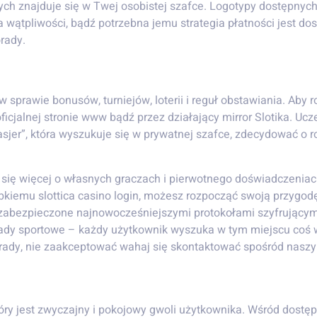
nych znajduje się w Twej osobistej szafce. Logotypy dostępn
da wątpliwości, bądź potrzebna jemu strategia płatności jest d
rady.
ytu – 50 Spinów Na Starburst
w sprawie bonusów, turniejów, loterii i reguł obstawiania. Aby
ficjalnej stronie www bądź przez działający mirror Slotika. Ucz
sjer”, która wyszukuje się w prywatnej szafce, zdecydować o r
eć się więcej o własnych graczach i pierwotnego doświadczeni
zybkiemu slottica casino login, możesz rozpocząć swoją przygo
ą zabezpieczone najnowocześniejszymi protokołami szyfrującym
kłady sportowe – każdy użytkownik wyszuka w tym miejscu coś 
z rady, nie zaakceptować wahaj się skontaktować spośród nasz
ejscu Pasja Spotyka Rozrywki 
tóry jest zwyczajny i pokojowy gwoli użytkownika. Wśród dostę