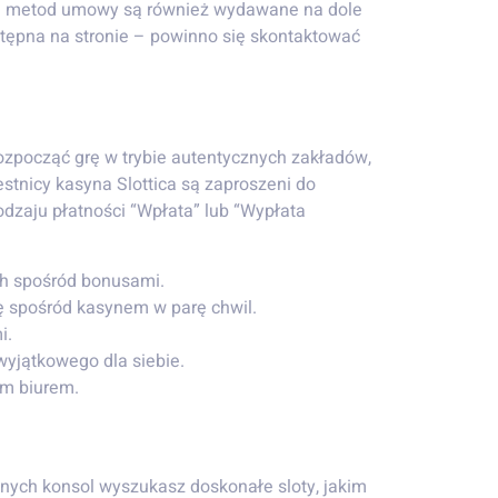
ych metod umowy są również wydawane na dole
ostępna na stronie – powinno się skontaktować
 rozpocząć grę w trybie autentycznych zakładów,
estnicy kasyna Slottica są zaproszeni do
odzaju płatności “Wpłata” lub “Wypłata
ach spośród bonusami.
dę spośród kasynem w parę chwil.
i.
wyjątkowego dla siebie.
ym biurem.
Kasynowe!
pnych konsol wyszukasz doskonałe sloty, jakim