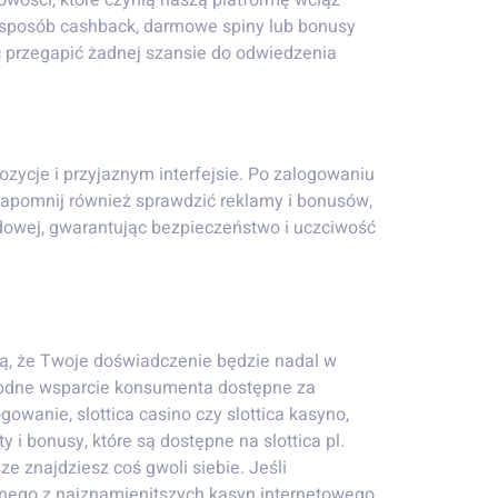
ki sposób cashback, darmowe spiny lub bonusy
ć przegapić żadnej szansie do odwiedzenia
ozycje i przyjaznym interfejsie. Po zalogowaniu
 zapomnij również sprawdzić reklamy i bonusów,
rdowej, gwarantując bezpieczeństwo i uczciwość
ią, że Twoje doświadczenie będzie nadal w
wodne wsparcie konsumenta dostępne za
wanie, slottica casino czy slottica kasyno,
i bonusy, które są dostępne na slottica pl.
e znajdziesz coś gwoli siebie. Jeśli
ednego z najznamienitszych kasyn internetowego.