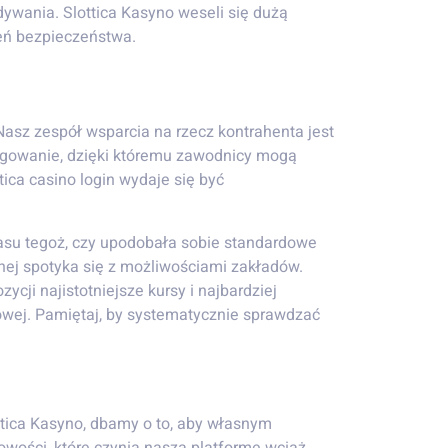
ywania. Slottica Kasyno weseli się dużą
ień bezpieczeństwa.
sz zespół wsparcia na rzecz kontrahenta jest
 logowanie, dzięki któremu zawodnicy mogą
tica casino login wydaje się być
zasu tegoż, czy upodobała sobie standardowe
ożnej spotyka się z możliwościami zakładów.
ycji najistotniejsze kursy i najbardziej
towej. Pamiętaj, by systematycznie sprawdzać
arly Intervention Centre
ttica Kasyno, dbamy o to, aby własnym
owości, które czynią naszą platformę wciąż