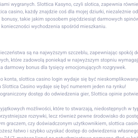
mi wygranych. Slottica Kasyno, czyli slotica, zapewnia równie
ttica casino, każdy znajdzie coś dla mojej dziurki, niezależnie 
ki i bonusy, takie jakim sposobem pięćdziesiąt darmowych spinów
 konieczności wychodzenia spośród mieszkaniu.
Rozrywki
ezpieczeństwa są na najwyższym szczeblu, zapewniając spokó
ych, które zadowolą poniekąd w najwyższym stopniu wymagając
a darmowy bonus dla tysięcy emocjonujących rozgrywek.
 konta, slottica casino login wydaje się być nieskomplikowany
 Slottica Casino wydaje się być numerem jeden na rynku!
eograniczony dostęp do odwiedzenia gier, Slottica opinie potwi
yjątkowych możliwości, które to stwarzają, niedostępnych w
korzystniejsze rozrywki, lecz również pewne środowisko do pos
m graczem, czy doświadczonym użytkownikiem, slottica casin
, możesz łatwo i szybko uzyskać dostęp do odwiedzenia własne