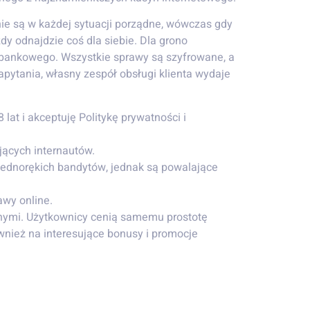
ie są w każdej sytuacji porządne, wówczas gdy
y odnajdzie coś dla siebie. Dla grono
ta bankowego. Wszystkie sprawy są szyfrowane, a
ytania, własny zespół obsługi klienta wydaje
at i akceptuję Politykę prywatności i
jących internautów.
jednorękich bandytów, jednak są powalające
awy online.
granymi. Użytkownicy cenią samemu prostotę
wnież na interesujące bonusy i promocje