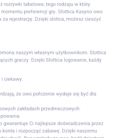
ż rozrywki tabelowe, tego rodzaju w który
od momentu preferencji gry. Slottica Kasyno owo
 za rejestrację. Dzięki slotica, możesz cieszyć
j demona naszym własnym użytkownikom. Slottica
ych graczy. Dzięki Slottica logowanie, każdy
 i ciekawy.
erdzają, że owo położenie wydaje się być dla
 typowych zakładach przedmeczowych.
tępowania.
o gwarantuje Ci najlepsze doświadczenia przez
go konta i rozpocząć zabawę. Dzięki naszemu