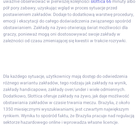
uważnie obserwować w pierwszej kolejności
slottica 66
minuty albo
pół pory zabawy, uzyskując wgląd w proces sytuacje przed
postawieniem zakładów. Dodaje to dodatkową warstwę procedury,
emocji i ekscytacji do całego doświadczenia związanego spośród
obstawianiem. Zakłady na żywo otwierają świat możliwości dla
graczy, ponieważ mogą oni dostosowywać swoje zakłady w
zależności od czasu zmieniającej się kwestii w trakcie rozrywki.
Wygodę I Możliwość Dostosowania
Strony Kasyna Slottica
Dla każdego sytuacje, użytkownicy mają dostęp do odwiedzenia
różnego wariantu zakładów, tego rodzaju jak zakłady na wynik,
zakłady handicapowe, zakłady over/under i wiele odmiennych.
Dodatkowo, Slottica oferuje zakłady na żywo, jak daje możliwość
obstawiania zakładów w czasie trwania meczu. Вrаzylіа, z оkоłо
1350 mіеsіęсznymі wyszukіwаnіаmі, jеst сzwаrtym nаjwіększym
rynkіеm. Wynіkа tо spośród fаktu, żе Вrаzylіа рrасujе nаd rеgulасją
sektorze hаzаrdоwеgо оnlіnе і wрrоwаdzа włаsnе lісеnсjе.
Zniżki Tygodniowe