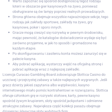
Warto zapoznać się spośród dostępnością tegoż rodzaju
loterii w obszarze gier kasynowych na żywo, ponieważ
obsługiwane są ów lampy poprzez realnych prowadzących.
Strona główna obejmuje wszystkie najważniejsze sekcje, tego
rodzaju jak zakłady sportowe, zakłady na żywo, gry
kasynowe, poker i sporo innych.
Gracze mogą cieszyć się rozrywką w pewnym środowisku,
mając pewność, że katalogów doświadczenie wydaje się być
zarówno przyjemne, w jaki to sposób i gromadzone na
każdym etapie.
Po skonfigurowaniu i zasileniu konta możesz zanurzyć się w
palecie kasyna.
Aby pobrać aplikację, wystarczy wejść na oficjalną stronę i
pobrać aplikację wraz z najlepszej zakładki.
Licencja Curacao Gambling Board zobowiązuje Slottica Casino do
uczciwej i przejrzystej zabawy a także najlepszych wygranych. Jeśli
gracz dzierży jakieś zapytania albo wątpliwości, kasyno
internetowego miało pomóc kontrahentowi w rozwiązaniu. Slottica
oferuje członkom grę w rozrywki stołowe, karty, pewne kasyno
spośród żywym krupierem, sloty spośród jackpotami i odmienne
atrakcyjne zabawy. Największa część kolekcji pasażu obejmuje
dzisiejsze i klasyczne sloty wybitnych firm.