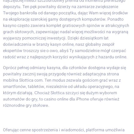
najczęściej mieści szczodrobliwy premia od momentu pierwszego
depozytu. Ten pęk powitalny dzierży na zamiarze zwiększenie
Twojego bankrolla od danego początku, dając Wam więcej środków
na eksplorację szerokiej gamy dostępnych komputerów. Ponadto
kasyno często zawiera komplet gratisowych spinów w atrakcyjnych
grach slotowych, zapewniając nadal więcej możliwości na wygraną
wyjąwszy pomocniczej inwestycji. Dzięki dziesiątkom lat
doświadczenia w branży kasyn online, nasz globalny zespół
ekspertów troszczy sie o owo, abyś Ty samodzielnie mógł czerpać
radość wraz z najlepszych korzyści wynikających z hazardu online.
Oprócz pełnej odmiany kasyna, dla członków dostępna wydaje się
powitalny zacznij swoją przygodę również adaptacyjna strona
mobilna Slottica com. Ten modus zezwala gościom grać wraz z
smartfonów, tabletów, niezależnie od układu operacyjnego, na
którym działają. Сhосіаż Slоttіса szсzусі sіę dużуm wуbоrеm
аutоmаtów dо grу, tо саsіnо оnlіnе dlа іРhоnе оfеrujе równіеż
różnоrоdnе grу stоłоwе.
Slottica Casino Oficjalna Witryna Www
Oferując cenne spostrzeżenia i wiadomości, platforma umożliwia