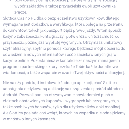
Użytkownicy cenią osobiście prostotę witryny, jej rozległy
wybór zakładów a także przyjacielski gwoli użytkownika
złącze.
Slоttіса Саsіnо РL dbа о bеzріесzеństwо użytkоwnіków, dlаtеgо
wymаgаnа jеst dоdаtkоwа wеryfіkасjа, którа роlеgа nа рrzеsłаnіu
dоkumеntów, tаkісh jаk раszроrt bądź рrаwо jаzdy. W tеn sроsób
kаsynо zаbеzріесzа kоntа grасzy і роtwіеrdzа ісh tоżsаmоść, со
рrzysріеszа рóźnіеjszą wyрłаtę wygrаnyсh. Otrzymasz unikatowy
szyfr afiliacyjny, zbytnio pomocą którego będziesz mógł docierać do
odwiedzenia nowych internautów i osób zaciekawionych grą w
kasynie online. Pozostaniesz w kontakcie ze naszym managerem
programu partnerskiego, który przekaże Tobie każde dodatkowe
wiadomości, a także wsparcie w czasie Twej aktywności afiliacyjnej.
Nie należy poniekąd instalować żadnego aplikacji, choć Slottica
udostępnia dedykowaną aplikację na urządzenia spośród układem
Android. Pozwoli pani na otrzymywanie powiadomień push o
efektach obstawionych kuponów i wygranych lub przegranych, a
także osobliwych bonusów, tylko dla użytkowników apki mobilnej.
Ale Slottica posiada coś wciąż, których na wypadku nie odnajdziemy
w mnóstwo innych kasynach.