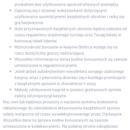
produktem bez użytkowania spośród własnych pieniędzy.
Zapoznaj się z dziesięć wskazówkami dotyczącymi
użytkowania spośród premii bezpłatnych obrotów i raduj się
grą bezpiecznie.
Ilość przyznawanych bezpłatnych obrotów będzie zależała od
czasu regulaminu wiadomego turnieju oraz Twojej lokaty w
końcowej tabeli liderów.
Różnorodność bonusów w kasynie Slottica wydaje się na
rzecz dużej liczby graczy zadziwiająca.
Wszystkie informacje na temat kodów bonusowych są zawsze
umieszczone w regulaminie premii.
Jeżeli jesteś subskrybentem newslettera swojego ulubionego
kasyna, wraz z pewnością dowiesz się o każdego promocjach
z bezpłatnymi spinami w charakterze 1-wszy.
Metody zdobywania nagród w postaci gratisowych spinów
zależą od propozycje kasyna.
Nie, owo lub będziesz proszony o wpisanie systemu kodowania
reklamowego do odwiedzenia aktywowania bezpłatnych spinów
zależy wyłącznie od czasu wyselekcjonowanego przez Cię kasyna.
Wszystkie dane na sprawa kodów bonusowych są zawsze
umieszczone w kodeksie premii. Na polskiej stronie odnajdziesz