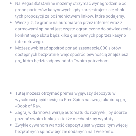
Na VegasSlotsOnline możemy otrzymać wynagrodzenie od
grono partnerów kasynowych, gdy zarejestrujesz się obok
tych propozycji za pośrednictwem linków, które podajemy.
Wiesz już, że granie na automatach przez internet wraz z
darmowymi spinami jest często ograniczone do odwiedzenia
konkretnego slotu bądź kilku gier pewnych poprzez kasyno
internetowego.
Możesz wybierać spośród ponad szesnascie,000 slotów
dostępnych bezpłatnie, więc spośród pewnością znajdziesz
grę, która będzie odpowiadała Twoim potrzebom.
Od Momentu Bezpłatnych Spinów Po
Darmowe Automaty Przez Internet
Tutaj możesz otrzymać premia wyjąwszy depozytu w
wysokości pięćdziesięciu Free Spins na swoją ulubioną grę
«Book of Ra».
Zagraj w darmową wersję automatu do rozrywki, by dobrze
poznać swoim funkcje a także mechanizmy wypłaty.
Zwykle dywanom wartość depozytu jest wyższa, tym więcej
bezpłatnych spinów będzie dodanych na Twe konto.