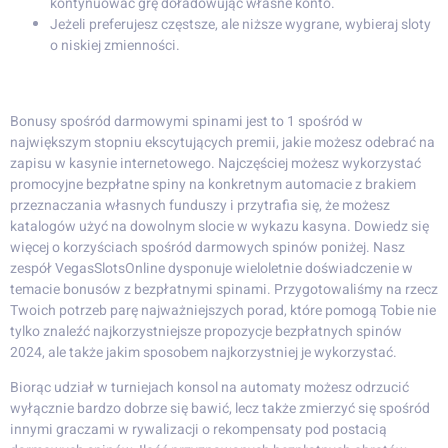
kontynuować grę doładowując własne konto.
Jeżeli preferujesz częstsze, ale niższe wygrane, wybieraj sloty
o niskiej zmienności.
Najlepsze Gry
Bonusy spośród darmowymi spinami jest to 1 spośród w
największym stopniu ekscytujących premii, jakie możesz odebrać na
zapisu w kasynie internetowego. Najczęściej możesz wykorzystać
promocyjne bezpłatne spiny na konkretnym automacie z brakiem
przeznaczania własnych funduszy i przytrafia się, że możesz
katalogów użyć na dowolnym slocie w wykazu kasyna. Dowiedz się
więcej o korzyściach spośród darmowych spinów poniżej. Nasz
zespół VegasSlotsOnline dysponuje wieloletnie doświadczenie w
temacie bonusów z bezpłatnymi spinami. Przygotowaliśmy na rzecz
Twoich potrzeb parę najważniejszych porad, które pomogą Tobie nie
tylko znaleźć najkorzystniejsze propozycje bezpłatnych spinów
2024, ale także jakim sposobem najkorzystniej je wykorzystać.
Biorąc udział w turniejach konsol na automaty możesz odrzucić
wyłącznie bardzo dobrze się bawić, lecz także zmierzyć się spośród
innymi graczami w rywalizacji o rekompensaty pod postacią