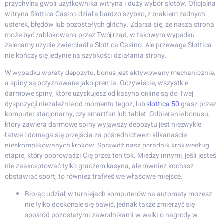
przychylna gwoli użytkownika witryna i duży wybór slotów. Oficjalna
witryna Slottica Casino działa bardzo szybko, z brakiem żadnych
usterek, błędów lub pozostałych glitchy. Zdarza się, że nasza strona
może być zablokowana przez Twój rząd, w takowym wypadku
zalecamy użycie zwierciadła Slottica Casino. Ale przewaga Slottica
nie kończy się jedynie na szybkości działania strony.
W wypadku wpłaty depozytu, bonus jest aktywowany mechanicznie,
a spiny są przyznawane jako premia. Oczywiście, wszystkie
darmowe spiny, które uzyskujesz od kasyna online są do Twej
dyspozycji niezależnie od momentu tegoż, lub
slottica 50
grasz przez
komputer stacjonarny, czy smartfon lub tablet. Odbieranie bonusu,
który zawiera darmowe spiny wyjąwszy depozytu jest niezwykle
łatwe i domaga się przejścia za pośrednictwem kilkanaście
nieskomplikowanych kroków. Sprawdź nasz poradnik krok według
etapie, który poprowadzi Cię przez ten tok. Między innymi, jeśli jesteś
nie zaakceptować tylko graczem kasyna, ale również kochasz
obstawiać sport, to również trafiłeś we właściwe miejsce.
Biorąc udział w turniejach komputerów na automaty możesz
nie tylko doskonale się bawić, jednak także zmierzyć się
spośród pozostałymi zawodnikami w walki o nagrody w