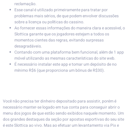
reclamação.
Esse canal é utilizado primeiramente para tratar por
problemas mais sérios, de que podem envolver discussões
sobre a licença ou políticas do cassino.
Ao fornecer essas informações do maneira clara e acessível, o
Slottica garante que os jogadores estejam a todos os
momentos cientes das regras, evitando surpresas
desagradáveis.
Contando com uma plataforma bem funcional, além de 1 app
móvel utilizando as mesmas características do site web.
É necessário instalar este app e tomar um depósito de no
mínimo R$6 (que proporciona um bônus de R$30).
Slottica Casino 2024: Solicite Seu
Bônus De Boas-vindas Do 50 Grátis
Você não precisa ter dinheiro depositado para assistir, porém é
necessário manter-se logado em tua conta para conseguir abrir o
menu dos jogos de que estão sendo exibidos naquele momento. Um
dos grandes destaques da seção por apostas esportivas do seu site
é este Slottica ao vivo. Mas ao efetuar um levantamento via Pix e