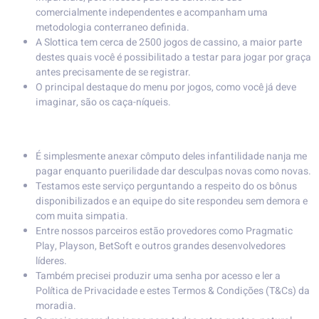
comercialmente independentes e acompanham uma
metodologia conterraneo definida.
A Slottica tem cerca de 2500 jogos de cassino, a maior parte
destes quais você é possibilitado a testar para jogar por graça
antes precisamente de se registrar.
O principal destaque do menu por jogos, como você já deve
imaginar, são os caça-níqueis.
Reclamações Sobre Loki Casino Online
É simplesmente anexar cômputo deles infantilidade nanja me
pagar enquanto puerilidade dar desculpas novas como novas.
Testamos este serviço perguntando a respeito do os bônus
disponibilizados e an equipe do site respondeu sem demora e
com muita simpatia.
Entre nossos parceiros estão provedores como Pragmatic
Play, Playson, BetSoft e outros grandes desenvolvedores
líderes.
Também precisei produzir uma senha por acesso e ler a
Política de Privacidade e estes Termos & Condições (T&Cs) da
moradia.