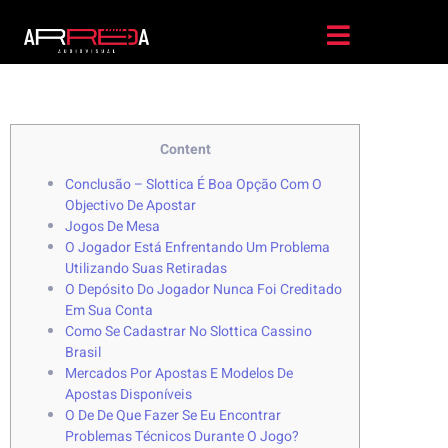
Slottica 3 Roleta Ao Vivo
Content
Conclusão – Slottica É Boa Opção Com O
Objectivo De Apostar
Jogos De Mesa
O Jogador Está Enfrentando Um Problema
Utilizando Suas Retiradas
O Depósito Do Jogador Nunca Foi Creditado
Em Sua Conta
Como Se Cadastrar No Slottica Cassino
Brasil
Mercados Por Apostas E Modelos De
Apostas Disponíveis
O De De Que Fazer Se Eu Encontrar
Problemas Técnicos Durante O Jogo?