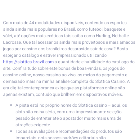
Problemas Técnicos Durante O Game?
Com mais de 44 modalidades disponíveis, contendo os esportes
ainda ainda mais populares no Brasil, como futebol, basquete e
vôlei, até opções mais exóticas tais saiba como Hurling, Netball e
Lacrosse. Que tal acessar os ainda mais proveitosos e mais amados
jogos por cassino dos brasileiros desprovido sair de casa? Basta
espigar o catálogo e estiver impressionado utilizando
https://slottica-brazil.com
a quantidade e habilidade do catálogo do
site. Confira tudo sobre este bônus de boas-vindas, os jogos do
cassino online, nosso cassino ao vivo, os meios do pagamento e
demasiado mais na minha análise completa do Slottica Casino. A
era digital contemporanea exige que as plataformas online não
apenas existam, contudo que brilhem em dispositivos móveis.
A pista está no próprio nome do Slottica casino – aqui, os
slots são coisa séria, com uma impressionante seleção
pesado de entreter até o apostador muito mais uma de
atrações exigente.
Todas as avaliações e recomendações do produtos são
imparciais, pois nossos padrões editoriais são