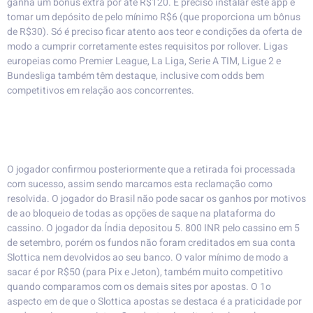
ganha um bônus extra por até R$120. É preciso instalar este app e
tomar um depósito de pelo mínimo R$6 (que proporciona um bônus
de R$30). Só é preciso ficar atento aos teor e condições da oferta de
modo a cumprir corretamente estes requisitos por rollover. Ligas
europeias como Premier League, La Liga, Serie A TIM, Ligue 2 e
Bundesliga também têm destaque, inclusive com odds bem
competitivos em relação aos concorrentes.
Slottica Casino Bonus – Muitas Opções
Com O Objectivo De Ganhar
O jogador confirmou posteriormente que a retirada foi processada
com sucesso, assim sendo marcamos esta reclamação como
resolvida. O jogador do Brasil não pode sacar os ganhos por motivos
de ao bloqueio de todas as opções de saque na plataforma do
cassino. O jogador da Índia depositou 5. 800 INR pelo cassino em 5
de setembro, porém os fundos não foram creditados em sua conta
Slottica nem devolvidos ao seu banco. O valor mínimo de modo a
sacar é por R$50 (para Pix e Jeton), também muito competitivo
quando comparamos com os demais sites por apostas. O 1o
aspecto em de que o Slottica apostas se destaca é a praticidade por