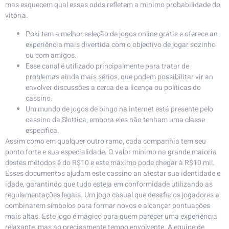
mas esquecem qual essas odds refletem a minimo probabilidade do
vitória.
Poki tem a melhor seleção de jogos online grátis e oferece an
experiência mais divertida com o objectivo de jogar sozinho
ou com amigos.
Esse canal é utilizado principalmente para tratar de
problemas ainda mais sérios, que podem possibilitar vir an
envolver discussões a cerca de a licença ou políticas do
cassino.
Um mundo de jogos de bingo na internet está presente pelo
cassino da Slottica, embora eles não tenham uma classe
específica.
Assim como em qualquer outro ramo, cada companhia tem seu
ponto forte e sua especialidade. O valor mínimo na grande maioria
destes métodos é do R$10 e este máximo pode chegar à R$10 mil.
Esses documentos ajudam este cassino an atestar sua identidade e
idade, garantindo que tudo esteja em conformidade utilizando as
regulamentações legais. Um jogo casual que desafia os jogadores a
combinarem símbolos para formar novos e alcançar pontuações
mais altas. Este jogo é mágico para quem parecer uma experiência
relaxante, mas ao precisamente tempo envolvente. A equipe de