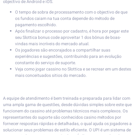
objectivo de Android e iOS.
O tempo de sobra de processamento com o objectivo de que
os fundos caiam na tua conta depende do método de
pagamento escolhido.
Após finalizar o processo por cadastro, é hora por pegar este
seu Slottica bonus code aproveitar 1 dos bônus de boas-
vindas mais incríveis do mercado atual.
Os jogadores são encorajados a compartilhar suas
experiências e sugestões, contribuindo para an evolução
constante do serviço de suporte.
Veja como jogar cassino no Slottica e se recrear em um destes
mais conceituados sitios do mercado.
Como Funciona O Cassino Slottica
A equipe de atendimento é bem treinada e preparada para lidar com
uma ampla gama de questões, desde dúvidas simples sobre este que
funcionem do cassino até problemas técnicos mais complexos. Os
representantes do suporte são conhecidos casino métodos por
fornecer respostas rápidas e detalhadas, o qual ajuda os jogadores a
solucionar seus problemas de estilo eficiente. O UPI é um sistema de