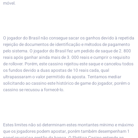
móvel.
O Jogador Está Enfrentando Um
Problema Utilizando Suas Retiradas
O jogador do Brasil não consegue sacar os ganhos devido à repetida
rejeição de documentos de identificação e métodos de pagamento
pelo sistema. O jogador do Brasil fez um pedido de saque de 2. 800
reais após ganhar ainda mais de 3. 000 reais e cumprir o requisito
de rollover. Porém, este cassino rejeitou este saque e cancelou todos
os fundos devido a duas apostas de 10 reais cada, qual
ultrapassaram o valor permitido da aposta. Tentamos mediar
solicitando ao cassino este histórico de game do jogador, porém o
cassino se recusou a fornecê-lo.
O Depósito Do Jogador Nunca Foi
Creditado Em Sua Conta
Estes limites não só determinam estes montantes mínimo e máximo
que os jogadores podem apostar, porém também desempenham 1
papel crucial na gestão da banca. O Slottica Casino entende an