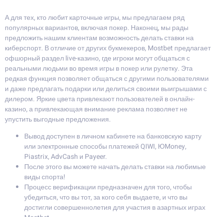
А для тех, кто любит карточные игры, мы предлагаем ряд
популярных вариантов, включая покер. Наконец, мы рады
предложить нашим клиентам возможность делать ставки на
киберспорт. В отличие от других букмекеров, Mostbet предлагает
офшорный раздел live-казино, где игроки могут общаться с
реальными людьми во время игры в покер или рулетку. Эта
редкая функция позволяет общаться с другими пользователями
и даже предлагать подарки или делиться своими выигрышами с
дилером. Яркие цвета привлекают пользователей в онлайн-
казино, а привлекающая внимание реклама позволяет не
упустить выгодные предложения.
Вывод доступен в личном кабинете на банковскую карту
или электронные способы платежей QIWI, ЮMoney,
Piastrix, AdvCash и Payeer.
После этого вы можете начать делать ставки на любимые
виды спорта!
Процесс верификации предназначен для того, чтобы
убедиться, что вы тот, за кого себя выдаете, и что вы
достигли совершеннолетия для участия в азартных играх