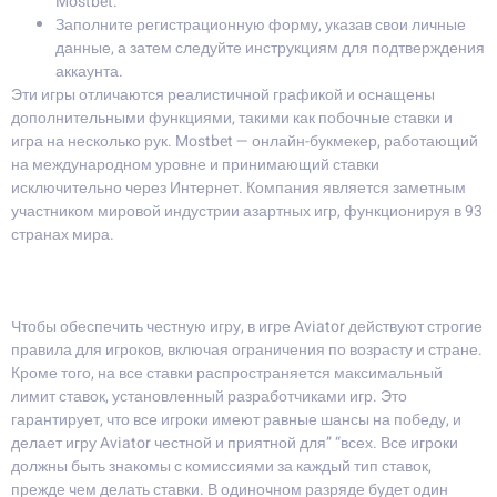
Mostbet.
Заполните регистрационную форму, указав свои личные
данные, а затем следуйте инструкциям для подтверждения
аккаунта.
Эти игры отличаются реалистичной графикой и оснащены
дополнительными функциями, такими как побочные ставки и
игра на несколько рук. Mostbet — онлайн-букмекер, работающий
на международном уровне и принимающий ставки
исключительно через Интернет. Компания является заметным
участником мировой индустрии азартных игр, функционируя в 93
странах мира.
Уровень Коэффициентов В Mostbet
Чтобы обеспечить честную игру, в игре Aviator действуют строгие
правила для игроков, включая ограничения по возрасту и стране.
Кроме того, на все ставки распространяется максимальный
лимит ставок, установленный разработчиками игр. Это
гарантирует, что все игроки имеют равные шансы на победу, и
делает игру Aviator честной и приятной для” “всех. Все игроки
должны быть знакомы с комиссиями за каждый тип ставок,
прежде чем делать ставки. В одиночном разряде будет один