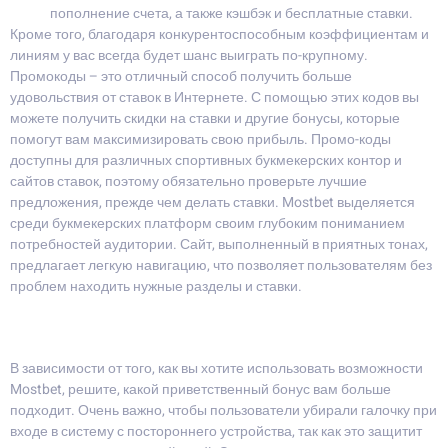
пополнение счета, а также кэшбэк и бесплатные ставки.
Кроме того, благодаря конкурентоспособным коэффициентам и
линиям у вас всегда будет шанс выиграть по-крупному.
Промокоды – это отличный способ получить больше
удовольствия от ставок в Интернете. С помощью этих кодов вы
можете получить скидки на ставки и другие бонусы, которые
помогут вам максимизировать свою прибыль. Промо-коды
доступны для различных спортивных букмекерских контор и
сайтов ставок, поэтому обязательно проверьте лучшие
предложения, прежде чем делать ставки. Mostbet выделяется
среди букмекерских платформ своим глубоким пониманием
потребностей аудитории. Сайт, выполненный в приятных тонах,
предлагает легкую навигацию, что позволяет пользователям без
проблем находить нужные разделы и ставки.
Mostbet Online: Ставки На Спорт
В зависимости от того, как вы хотите использовать возможности
Mostbet, решите, какой приветственный бонус вам больше
подходит. Очень важно, чтобы пользователи убирали галочку при
входе в систему с постороннего устройства, так как это защитит