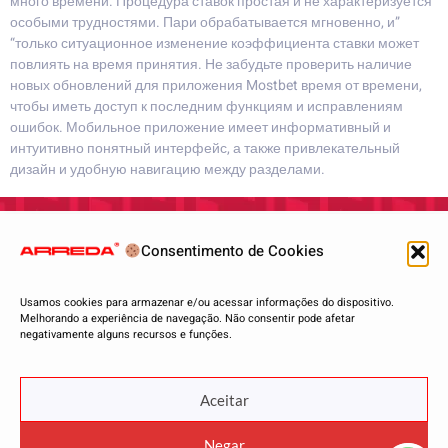
много времени. Процедура ставок простая и не характеризуется
особыми трудностями. Пари обрабатывается мгновенно, и”
“только ситуационное изменение коэффициента ставки может
повлиять на время принятия. Не забудьте проверить наличие
новых обновлений для приложения Mostbet время от времени,
чтобы иметь доступ к последним функциям и исправлениям
ошибок. Мобильное приложение имеет информативный и
интуитивно понятный интерфейс, а также привлекательный
дизайн и удобную навигацию между разделами.
Consentimento de Cookies
Usamos cookies para armazenar e/ou acessar informações do dispositivo.
Melhorando a experiência de navegação. Não consentir pode afetar
negativamente alguns recursos e funções.
contato@arreda.com |
Instagram.
Aceitar
Nanki Studio 2023.©All Rights reserved
Negar