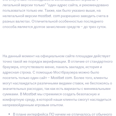
легальной версии только” “один адрес сайта, и рекомендовано
пользоваться только им. Также, как было указано выше, на
нелегальной версии mostbet. com разрешено заводить счета в
разных валютах. Отличительной особенностью последнего
способа является долгое зачисление средств – до трех суток.
Зайти На Официальный Сайт
Букмекера Мост Бет
На данный момент на официальном сайте площадки действует
точно такой же порядок верификации. В отличие от стандартного
браузера, отсутствовало меню, панель закладок, история и
адресная строка. С помощью Мостбраузера можно было
посетить только один сайт – Mostbet com. Более того, клиенты
могут наслаждаться различными видами ставок, не беспокоясь о
значительных расходах, так как есть варианты с минимальными
суммами. В Mostbet мы стремимся создать безопасную и
комфортную среду, в которой наши клиенты смогут насладиться
непревзойденным игровым опытом.
В плане интерфейса ПО ничем не отличалось от обычного