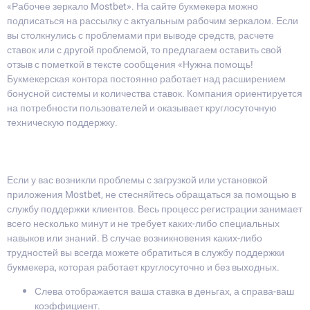
«Рабочее зеркало Mostbet». На сайте букмекера можно
подписаться на рассылку с актуальным рабочим зеркалом. Если
вы столкнулись с проблемами при выводе средств, расчете
ставок или с другой проблемой, то предлагаем оставить свой
отзыв с пометкой в тексте сообщения «Нужна помощь!
Букмекерская контора постоянно работает над расширением
бонусной системы и количества ставок. Компания ориентируется
на потребности пользователей и оказывает круглосуточную
техническую поддержку.
Онлайн-слоты
Если у вас возникли проблемы с загрузкой или установкой
приложения Mostbet, не стесняйтесь обращаться за помощью в
службу поддержки клиентов. Весь процесс регистрации занимает
всего несколько минут и не требует каких-либо специальных
навыков или знаний. В случае возникновения каких-либо
трудностей вы всегда можете обратиться в службу поддержки
букмекера, которая работает круглосуточно и без выходных.
Слева отображается ваша ставка в деньгах, а справа-ваш
коэффициент.