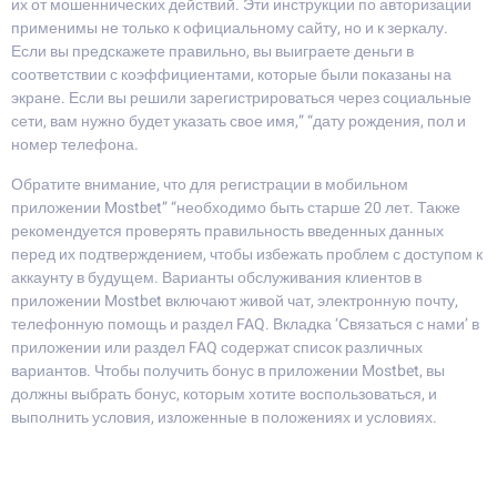
их от мошеннических действий. Эти инструкции по авторизации
применимы не только к официальному сайту, но и к зеркалу.
Если вы предскажете правильно, вы выиграете деньги в
соответствии с коэффициентами, которые были показаны на
экране. Если вы решили зарегистрироваться через социальные
сети, вам нужно будет указать свое имя,” “дату рождения, пол и
номер телефона.
Обратите внимание, что для регистрации в мобильном
приложении Mostbet” “необходимо быть старше 20 лет. Также
рекомендуется проверять правильность введенных данных
перед их подтверждением, чтобы избежать проблем с доступом к
аккаунту в будущем. Варианты обслуживания клиентов в
приложении Mostbet включают живой чат, электронную почту,
телефонную помощь и раздел FAQ. Вкладка ‘Связаться с нами’ в
приложении или раздел FAQ содержат список различных
вариантов. Чтобы получить бонус в приложении Mostbet, вы
должны выбрать бонус, которым хотите воспользоваться, и
выполнить условия, изложенные в положениях и условиях.
Есть Ли Какие-либо Ограничения В
Mostbet?