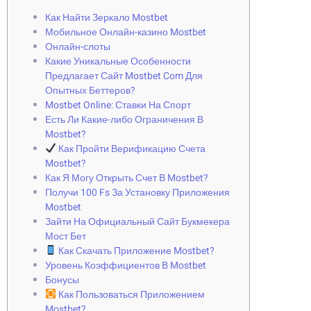
Как Найти Зеркало Mostbet
Мобильное Онлайн-казино Mostbet
Онлайн-слоты
Какие Уникальные Особенности
Предлагает Сайт Mostbet Com Для
Опытных Беттеров?
Mostbet Online: Ставки На Спорт
Есть Ли Какие-либо Ограничения В
Mostbet?
Как Пройти Верификацию Счета
Mostbet?
Как Я Могу Открыть Счет В Mostbet?
Получи 100 Fs За Установку Приложения
Mostbet
Зайти На Официальный Сайт Букмекера
Мост Бет
Как Скачать Приложение Mostbet?
Уровень Коэффициентов В Mostbet
Бонусы
Как Пользоваться Приложением
Mostbet?