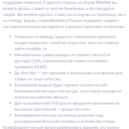
поддержки клиентов. С другой стороны, на бирже Mostbet вы
можете делать ставки не против букмекера, а против других
людей. Вы можете сделать ставку на исход как на проигрыш, так и
на победу. Биржа ставок Mostbet в России подбирает людей с
противоположными взглядами и управляет деньгами и шансами.
Операции по выводу средств и совершению депозита
осуществляются с такой же скоростью, как и на главном
сайте mostbet. ru.
Минимальная сумма вывода составляет около 0, 4
доллара США, а максимальная сумма составляет
примерно $4 000.
Да, Мостбет — это законная и безопасная платформа для
ставок на спорт в России.
В поисковой выдаче будет прямая ссылка на сайт
букмекерской конторы или ресурс, на котором находится
актуальное рабочее зеркало.
Для пользователей iOS просто загрузите приложение из
магазина приложений – проще простого.
Букмекерская контора постоянно работает над
расширением бонусной системы и количества ставок.
Коэффициент нельзя запрограммировать заранее, его можно