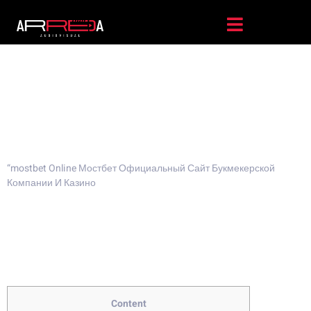
“mostbet Online Мостбет
Официальный Сайт
Букмекерской Компании И
Казин
“mostbet Online Мостбет Официальный Сайт Букмекерской
Компании И Казино
Мостбет: Официальный
Сайт Букмекерской Конторы
И Казино Онлайн
Content