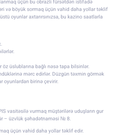
arlanmaq üçün bu obrazli fürsətdən istifadə
ri və böyük sormaq üçün vahid daha yollar təklif
üstü oyunlar axtarırsınızsa, bu kazino saatlarla
x.
lərlər.
öz üslublarına bağlı nəsə tapa bilsinlər.
ündüklərinə mərc edirlər. Düzgün təxmin görmək
 oyunlardan birinə çevirir.
PIS vasitəsilə vurmaq müştərilərə uduşların gur
dür – üzvlük şəhadətnaməsi № 8.
aq üçün vahid daha yollar təklif edir.