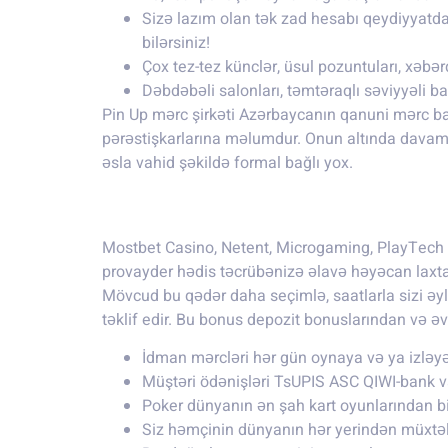
Sizə lazım olan tək zad hesabı qeydiyyatd
bilərsiniz!
Çox tez-tez künclər, üsul pozuntuları, xəbə
Dəbdəbəli salonları, təmtəraqlı səviyyəli 
Pin Up mərc şirkəti Azərbaycanın qanuni mərc ba
pərəstişkarlarına məlumdur. Onun altında davamlı
əsla vahid şəkildə formal bağlı yox.
Kazino Açın
Mostbet Casino, Netent, Microgaming, PlayTech v
provayder hədis təcrübənizə əlavə həyəcan laxta a
Mövcud bu qədər daha seçimlə, saatlarla sizi ə
təklif edir. Bu bonus depozit bonuslarından və əv
İdman mərcləri hər gün oynaya və ya izləyə 
Müştəri ödənişləri TsUPIS ASC QIWI-bank vas
Poker dünyanın ən şah kart oyunlarından bi
Siz həmçinin dünyanın hər yerindən müxtəli