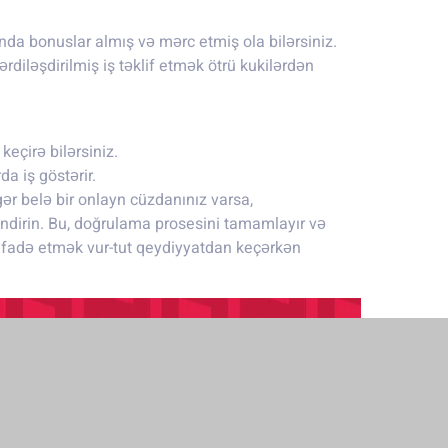
da bonuslar almış və mərc etmiş ola bilərsiniz.
iləşdirilmiş iş təklif etmək ötrü kukilərdən
keçirə bilərsiniz.
a iş göstərir.
gər belə bir onlayn cüzdanınız varsa,
ndirin. Bu, doğrulama prosesini tamamlayır və
tifadə etmək vur-tut qeydiyyatdan keçərkən