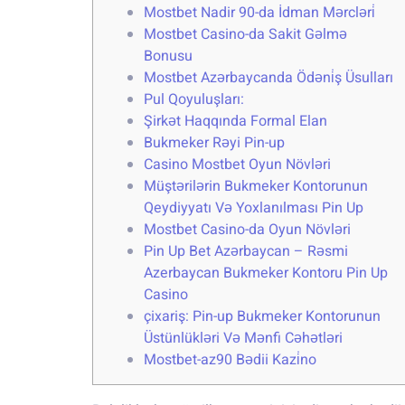
Mostbet Nadir 90-da İdman Mərcləri̇
Mostbet Casino-da Sakit Gəlmə
Bonusu
Mostbet Azərbaycanda Ödəni̇ş Üsulları
Pul Qoyuluşları:
Şirkət Haqqında Formal Elan
Bukmeker Rəyi Pin-up
Casino Mostbet Oyun Növləri
Müştərilərin Bukmeker Kontorunun
Qeydiyyatı Və Yoxlanılması Pin Up
Mostbet Casino-da Oyun Növləri
Pin Up Bet Azərbaycan – Rəsmi
Azerbaycan Bukmeker Kontoru Pin Up
Casino
çixariş: Pin-up Bukmeker Kontorunun
Üstünlükləri Və Mənfi Cəhətləri
Mostbet-az90 Bədii Kazi̇no