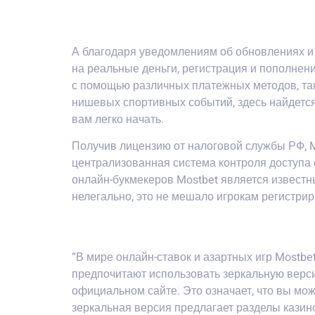
Скачать Мостбет С О
А благодаря уведомлениям об обновлениях и п
на реальные деньги, регистрация и пополнени
с помощью различных платежных методов, так
нишевых спортивных событий, здесь найдется 
вам легко начать.
Получив лицензию от налоговой службы РФ, M
централизованная система контроля доступа 
онлайн-букмекеров Mostbet является известны
нелегально, это не мешало игрокам регистри
Игровые Автоматы И Слоты 
“В мире онлайн-ставок и азартных игр Mostbe
предпочитают использовать зеркальную верси
официальном сайте. Это означает, что вы мож
зеркальная версия предлагает разделы казино