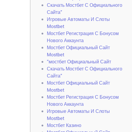
Скачать Мостбет С Официального
Сайта”
Игровые Автоматы И Слоты
Mostbet
Мостбет Регистрация С Бонусом
Нового Аккаунта
Мостбет Официальный Сайт
Mostbet
“мостбет Официальный Сайт
Скачать Мостбет С Официального
Сайта”
Мостбет Официальный Сайт
Mostbet
Мостбет Регистрация С Бонусом
Нового Аккаунта
Игровые Автоматы И Слоты
Mostbet
Мостбет Казино