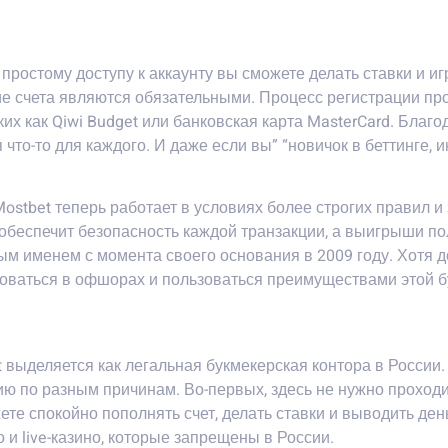
фициального Сайта”
ростому доступу к аккаунту вы сможете делать ставки и игр
е счета являются обязательными. Процесс регистрации прос
их как Qiwi Budget или банковская карта MasterCard. Благ
что-то для каждого. И даже если вы” “новичок в беттинге, 
ostbet теперь работает в условиях более строгих правил 
обеспечит безопасность каждой транзакции, а выигрыши по
м именем с момента своего основания в 2009 году. Хотя д
роваться в офшорах и пользоваться преимуществами этой б
Mostbet
t выделяется как легальная букмекерская контора в России
ю по разным причинам. Во-первых, здесь не нужно проходи
ете спокойно пополнять счет, делать ставки и выводить ден
 и live-казино, которые запрещены в России.