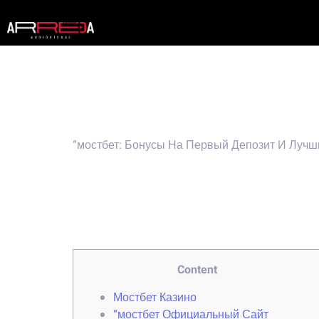
“мостбет: Бон
Ставки На Сп
“мостбет: Бонусы На Первый Депозит И Лучш
“мостбет: Бон
Ставки На Сп
Content
Мостбет Казино
“мостбет Официальный Сайт