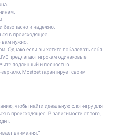
она.
чинам.
и.
ки безопасно и надежно.
ься в происходящее.
о вам нужно.
том. Однако если вы хотите побаловать себя
o-LIVE предлагают игрокам одинаковые
лучите подлинный и полностью
зеркало, Mostbet гарантирует своим
ванию, чтобы найти идеальную слот-игру для
я в происходящее. В зависимости от того,
одит.
ивает внимания.”