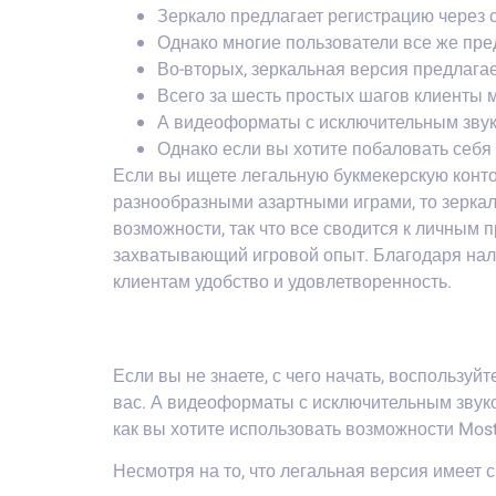
Зеркало предлагает регистрацию через 
Однако многие пользователи все же пре
Во-вторых, зеркальная версия предлагае
Всего за шесть простых шагов клиенты м
А видеоформаты с исключительным звук
Однако если вы хотите побаловать себя 
Если вы ищете легальную букмекерскую контор
разнообразными азартными играми, то зеркало
возможности, так что все сводится к личным
захватывающий игровой опыт. Благодаря нали
клиентам удобство и удовлетворенность.
“мостбет Официальный Сай
Если вы не знаете, с чего начать, воспользу
вас. А видеоформаты с исключительным звуко
как вы хотите использовать возможности Most
Несмотря на то, что легальная версия имеет 