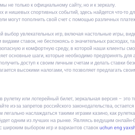
ы не только к официальному сайту, но и к зеркалу.
 и нишевых спортивных событий, здесь найдется что-то дл
ели могут пополнить свой счет с помощью различных платеж
ий выбор увлекательных игр, включая настольные игры, ви
 видами ставок, не беспокоясь о значительных расходах, т
езопасную и комфортную среду, в которой наши клиенты см
яет основные шаги, которые необходимо предпринять для 
получить доступ к своим личным счетам и делать ставки бе
агается высокими налогами, что позволяет предлагать сво
улетку или лотерейный билет, зеркальная версия – это то, 
те из-за запретов российского законодательства, остаетс
 легально наслаждаться такими играми казино, как рулетка,
будет одним из лучших на рынке. Являясь ведущим онлайн-б
с широким выбором игр и вариантов ставок
uchun eng yaxsh