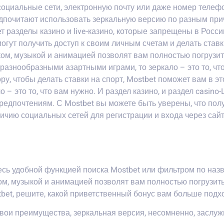
социальные сети, электронную почту или даже номер телеф
дпочитают использовать зеркальную версию по разным при
т разделы казино и live-казино, которые запрещены в Росси
огут получить доступ к своим личным счетам и делать став
ом, музыкой и анимацией позволят вам полностью погрузит
разнообразными азартными играми, то зеркало – это то, чт
у, чтобы делать ставки на спорт, Mostbet поможет вам в э
 – это то, что вам нужно. И раздел казино, и раздел casin
 предпочтениям. С Mostbet вы можете быть уверены, что по
чию социальных сетей для регистрации и входа через сайт-
т
йтесь удобной функцией поиска Mostbet или фильтром по наз
м, музыкой и анимацией позволят вам полностью погрузитьс
bet, решите, какой приветственный бонус вам больше подх
свои преимущества, зеркальная версия, несомненно, заслуж