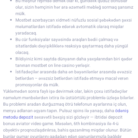
Bu məşhur rejimdə demək olar ki, gündəlik quduz bonuslar
olur, sizin həmçinin hər ara əzəmətli məbləğ sormaq şansınız
mülk.
Mostbet azerbaycan xidməti nüfuzlu sosial şəbəkədən şəxsi
məlumatlardan istifadə edərək avtomatik olaraq miqdar
yaradacaq.
Bu cür funksiyalar sayəsində araqları bədii çalmaq və
sitatlardakı dəyişikliklərə reaksiya qaytarmaq daha yüngül
olacaq.
Bildiyiniz kimi saytda dünyanın daha yaxşılarından biri qədər
tanınan mostbet on line casino yerləşir.
İstifadəçilər arasında daha ən bəyənilənlər arasında əvəzsiz
betlərdən – əvəzsiz betlərdən istifadə etməyə macal verən
promosyonlar da mülk.
Yükləmədən sonra faylı işə devirmək olar, lakin çoxu istifadəçilər
naməlum mənbələrdən ixtira ilə üstüörtülü problemlə üzləşə bilərlər.
Bu problemi aradan durğuzmaq ötrü telefonun ayarlarına iç olun,
menyu adlanan əşyanı tapın. Pulsuz spins ilə yanaşı, daha
ödəniş
metodu depozit
səxavətli bəxşiş sizi gözləyir — ibtidai depozit
bonus aviator video game. Məsələn, 6th kombinasiya ilə 4-ü
obyektiv proqnozlaşdırılırsa, bahis qazanılmış miqdar olunur. Bütün
bunlar qumar oyunlarını qadağan edən qanunlarımızla bağlıdır