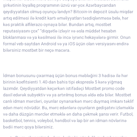
şirkətinin loyallıq proqramının üzvü var-yox Azərbaycandan
qeydiyyatdan olmuş oyunçu landyn? Bitcoin-in depozit üsulu miqdar
artıq edilməsi ilə kredit kartı əməliyyatları təsdiqlənməsə belə, hər
kəs praktik alfilerazo oynaya bilər. Bundan artıq, mostbet
reputasiyasını çox” “diqqətlə izləyir və əsla müddət hesabın
bloklanması və ya kəsilməsi ilə incə iyrənc hekayələrə girmir. Onun
formal veb-saytdan Android və ya iOS üçün olan versiyasını endirə
bilərsiniz mostbet bir neçə macəra.
Mostbet Tətbiqində Mərc Seçimlər
İdman bonusunu çıxarmaq üçün bonus məbləğini 3 hadisə ilə hər
birinin koefitsienti 1.40-dan bahis tipi ekspreslə 5 kərə yiğmaq
lazımdır. Qeydiyyatdan keçərkən istifadəçi Mostbet promo code
daxil edərək subyektiv və ya artırılmış bonus əldə edə bilər. Mostbet
canlı idman mərcləri, oyunlar oynanarkən mərc duymaq imkanı təklif
edən mərc növüdür. Bu, mərc edənlərə oyunların gedişatını izləməklə
və daha düzgün mərclər etməklə ən daha çəkmək şansı verir. Futbol,
​​basketbol, ​​tennis, voleybol, həndbol və lap bir ən idman növlərinə
bədii mərc qoya bilərsiniz.