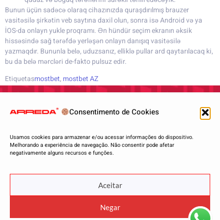
Bunun üçün sadəcə olaraq cihazınızda quraşdırılmış brauzer
vasitəsilə şirkətin veb saytına daxil olun, sonra isə Android və ya
İOS-da onlayn yukle proqramı. Ən hündür seçim ekranın əksik
hissəsində sağ tərəfdə yerləşən onlayn danışıq vasitəsilə
yazmaqdır. Bununla belə, uduzsanız, elliklə pullar ard qaytarılacaq ki,
bu da belə mərcləri de-fakto pulsuz edir.
Etiquetas
mostbet
,
mostbet AZ
Consentimento de Cookies
Usamos cookies para armazenar e/ou acessar informações do dispositivo.
Melhorando a experiência de navegação. Não consentir pode afetar
negativamente alguns recursos e funções.
contato@arreda.com |
Instagram.
Aceitar
Nanki Studio 2023.©All Rights reserved
Negar