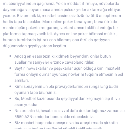
məcburiyyətindən qaçırsınız. Yolda müddət itirməyə, növbələrdə
dayanmağa və oyun masalarında pulsuz yerlər axtarmağa ehtiyac
yoxdur. Biz əminik ki, mostbet casino siz özünüz ötrü ən optimum
hədis tapa biləcəklər. Mən online poker fanatıyam, buna ötrü də
mənim üçün pokerin rəngarəng variantlarının təklif olunduğu bir
platforma tapmaq vacib idi. Ayrıca online poker bölməsi mülk ki,
burada turnirlərdə iştirak edə bilərəm, ona ötrü də qətiyyən
düşünmədən qeydiyyatdan keçdim.
Ancaq ən əsası texniki xidməti bəyəndim, onlar bütün
suallarımı saniyələr ərzində cavablandırdılar.
Saytın həvəskarlar və peşəkarlar üçün olduğu kimi müxtəlif
forma onlayn qumar oyuncaq növlərini təqdim etməsinin əsl
amilləri.
Kimi sənayenin ən əla provayderlərindən rəngarəng bədii
oyunları tapa bilərsiniz.
Bu, Mostbet kazinosunda qeydiyyatdan keçməyin lap iti və
asan yoludur.
Nəzərə alın ki, hesabınızı əvvəl dəfə doldurduğunuz zaman siz
5550 AZN-ə miqdar bonus əldə edəcəksiniz.
Biz mosbet haqqında danışırıq və bu araşdırmada şirkətin
quduz və boğuq tərəflərini sürəkli təhlil edəcəyik.