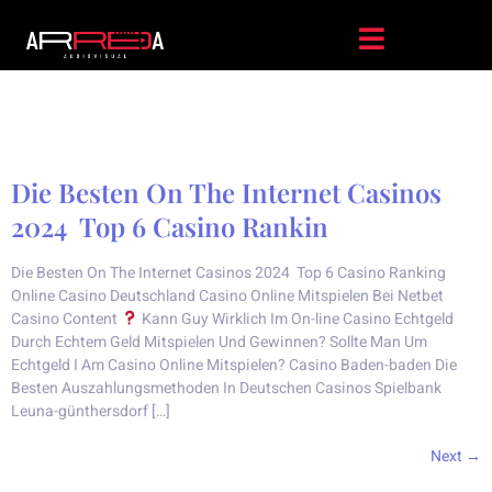
Categoria:
Vulkan Vegas
Germany
Die Besten On The Internet Casinos
2024 ️ Top 6 Casino Rankin
Die Besten On The Internet Casinos 2024
Top 6 Casino Ranking
Online Casino Deutschland Casino Online Mitspielen Bei Netbet
Casino Content
Kann Guy Wirklich Im On-line Casino Echtgeld
Durch Echtem Geld Mitspielen Und Gewinnen? Sollte Man Um
Echtgeld I Am Casino Online Mitspielen? Casino Baden-baden Die
Besten Auszahlungsmethoden In Deutschen Casinos Spielbank
Leuna-günthersdorf […]
Next
→