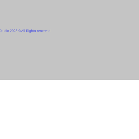
Studio 2023.©All Rights reserved