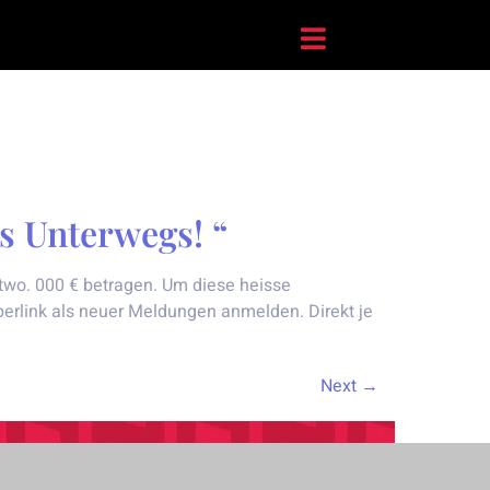
: Bonus Von
s Unterwegs! “
 two. 000 € betragen. Um diese heisse
rlink als neuer Meldungen anmelden. Direkt je
Next
→