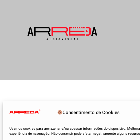
Consentimento de Cookies
Usamos cookies para armazenar e/ou acessar informações do dispositivo. Melhor
experiência de navegação. Não consentir pode afetar negativamente alguns recurs