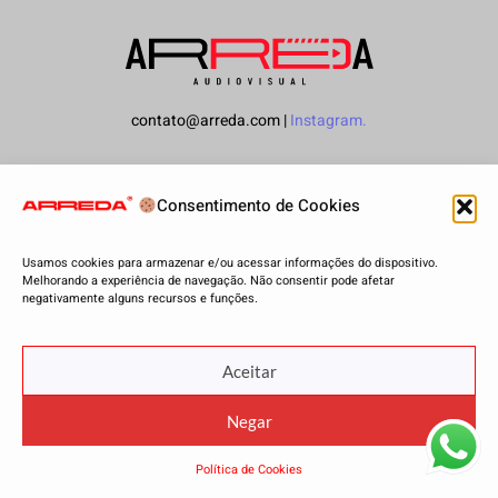
contato@arreda.com |
Instagram.
Nanki Studio 2023.©All Rights reserved
Consentimento de Cookies
Usamos cookies para armazenar e/ou acessar informações do dispositivo.
Melhorando a experiência de navegação. Não consentir pode afetar
negativamente alguns recursos e funções.
Aceitar
Negar
Política de Cookies