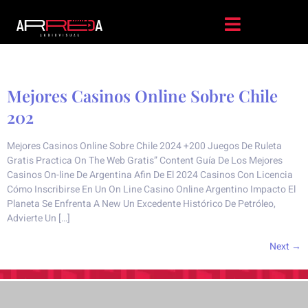
Categoria:
casino online ar
Mejores Casinos Online Sobre Chile
202
Mejores Casinos Online Sobre Chile 2024 +200 Juegos De Ruleta
Gratis Practica On The Web Gratis” Content Guía De Los Mejores
Casinos On-line De Argentina Afin De El 2024 Casinos Con Licencia
Cómo Inscribirse En Un On Line Casino Online Argentino Impacto El
Planeta Se Enfrenta A New Un Excedente Histórico De Petróleo,
Advierte Un […]
Next
→