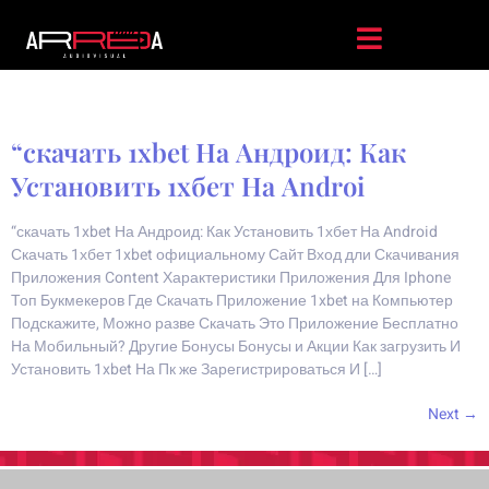
Categoria:
1xbet Russian
“скачать 1xbet На Андроид: Как
Установить 1хбет На Androi
“скачать 1xbet На Андроид: Как Установить 1хбет На Android
Скачать 1хбет 1xbet официальному Сайт Вход дли Скачивания
Приложения Content Характеристики Приложения Для Iphone
Топ Букмекеров Где Скачать Приложение 1xbet на Компьютер
Подскажите, Можно разве Скачать Это Приложение Бесплатно
На Мобильный? Другие Бонусы Бонусы и Акции Как загрузить И
Установить 1xbet На Пк же Зарегистрироваться И […]
Next
→