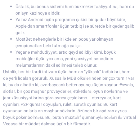
Üstəlik, bu bonus sistemi həm bukmeker fəaliyyətinə, həm də
onlayn kazinoya aiddir.
Yalnız Android üçün proqramın çəkisi bir qədər böyükdür,
Apple-dan smartfonlar üçün tətbiq isə sürətdə bir qədər qalib
gəlir.
MostBet nəhənglərlə birlikdə ən populyar olmayan
çempionatları belə tutmağa çalışır.
Yeganə məhdudiyyət, artıq qeyd edildiyi kimi, böyük
məbləğlər üçün yoxlama, yəni şəxsiyyət sənədinin
məlumatlarının daxil edilməsi tələb olunur.
Üstəlik, hər bir fərdi intizam üçün həm ən “yüksək” tədbirləri, həm
də yerli liqaları görürük. Xüsusilə MDB ölkələrindən bir çox turnir var
ki, bu da əlbəttə ki, azərbaycanlı better oyunçu üçün xoşdur. Əvvəla,
slotlar, bir çox məşhur provayderlər, etiketlərə, oyun növlərinə və
janr xüsusiyyətlərinə görə ayrıca çeşidləmə. Lotereyalar, kart
oyunları, P2P qumar döyüşləri, rulet, sürətli oyunlar. Bu kart
oyununun onlarla ən məşhur növlərini özündə birləşdirən ayrıca
böyük poker bölməsi. Bu, bütün müxtəlif qumar əyləncələri ilə virtual
Veqasa bir müddət dalmaq üçün bir fürsətdir.
Mostbet