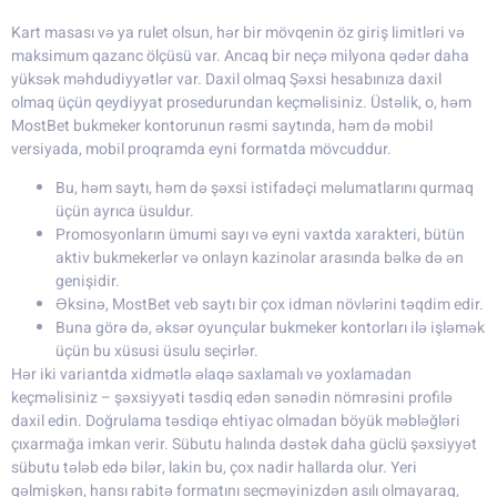
Kart masası və ya rulet olsun, hər bir mövqenin öz giriş limitləri və
maksimum qazanc ölçüsü var. Ancaq bir neçə milyona qədər daha
yüksək məhdudiyyətlər var. Daxil olmaq Şəxsi hesabınıza daxil
olmaq üçün qeydiyyat prosedurundan keçməlisiniz. Üstəlik, o, həm
MostBet bukmeker kontorunun rəsmi saytında, həm də mobil
versiyada, mobil proqramda eyni formatda mövcuddur.
Bu, həm saytı, həm də şəxsi istifadəçi məlumatlarını qurmaq
üçün ayrıca üsuldur.
Promosyonların ümumi sayı və eyni vaxtda xarakteri, bütün
aktiv bukmekerlər və onlayn kazinolar arasında bəlkə də ən
genişidir.
Əksinə, MostBet veb saytı bir çox idman növlərini təqdim edir.
Buna görə də, əksər oyunçular bukmeker kontorları ilə işləmək
üçün bu xüsusi üsulu seçirlər.
Hər iki variantda xidmətlə əlaqə saxlamalı və yoxlamadan
keçməlisiniz – şəxsiyyəti təsdiq edən sənədin nömrəsini profilə
daxil edin. Doğrulama təsdiqə ehtiyac olmadan böyük məbləğləri
çıxarmağa imkan verir. Sübutu halında dəstək daha güclü şəxsiyyət
sübutu tələb edə bilər, lakin bu, çox nadir hallarda olur. Yeri
gəlmişkən, hansı rabitə formatını seçməyinizdən asılı olmayaraq,