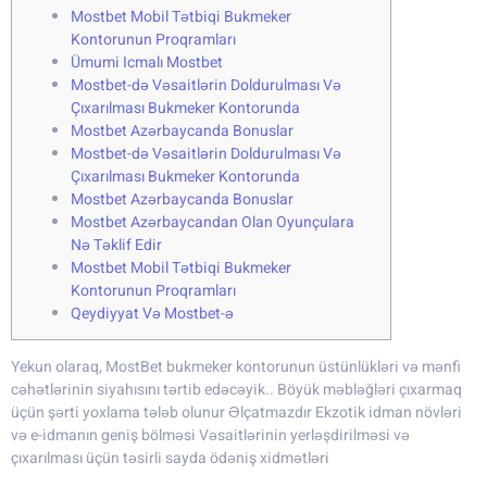
Mostbet Mobil Tətbiqi Bukmeker
Kontorunun Proqramları
Ümumi Icmalı Mostbet
Mostbet-də Vəsaitlərin Doldurulması Və
Çıxarılması Bukmeker Kontorunda
Mostbet Azərbaycanda Bonuslar
Mostbet-də Vəsaitlərin Doldurulması Və
Çıxarılması Bukmeker Kontorunda
Mostbet Azərbaycanda Bonuslar
Mostbet Azərbaycandan Olan Oyunçulara
Nə Təklif Edir
Mostbet Mobil Tətbiqi Bukmeker
Kontorunun Proqramları
Qeydiyyat Və Mostbet-ə
Yekun olaraq, MostBet bukmeker kontorunun üstünlükləri və mənfi
cəhətlərinin siyahısını tərtib edəcəyik.. Böyük məbləğləri çıxarmaq
üçün şərti yoxlama tələb olunur Əlçatmazdır Ekzotik idman növləri
və e-idmanın geniş bölməsi Vəsaitlərinin yerləşdirilməsi və
çıxarılması üçün təsirli sayda ödəniş xidmətləri