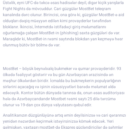
Üstəlik, eyni UFC-də təkcə əsas hadisələr deyil, digər kiçik yarışlarla
Fight Nights da mövcuddur. Cari güzgülər MostBet teleqram
kanalında dərc olunur. Birincisi, ona görə ki, güzgülər MostBet-ə aid
olduqları dəqiq müəyyən edilən kimi provayderlər tərəfindən
bloklanır. İkincisi, İnternetdə istifadəçi giriş məlumatlarını
oğurlamağa çalışan MostBet-in (phishing) saxta güzgüləri də var.
Maraqlıdır ki, MostBet-in rəsmi saytında blokdan yan keçməyə həsr
olunmuş bütöv bir bölmə də var.
Ümumi Icmalı Mostbet
MostBet – böyük beynəlxalq bukmeker və qumar provayderidir. 93
ölkədə fəaliyyət göstərir və bu gün Azərbaycan ərazisində ən
məşhur ölkələrdən biridir. İcmalda bu bukmeykerin populyarlığının
sirlərini açacağıq və işinin xüsusiyyətləri barədə məlumat əldə
edəcəyik. Kontor bütün dünyada tanınsa da, onun əsas auditoriyası
hələ də Azərbaycandandır Mostbet rəsmi saytı 25 dilə tərcümə
olunur və 19-dan çox dünya valyutasını qəbul edir.
Analitikanızın düzgünlüyünə artıq əmin deyilsinizsə və cari qərarınızı
yenidən nəzərdən keçirmək istəyirsinizsə kömək edəcək. Yeri
gəlmişkən, vaxtaşırı mostbet-də Ekspres gücləndiricilər də səhmlər