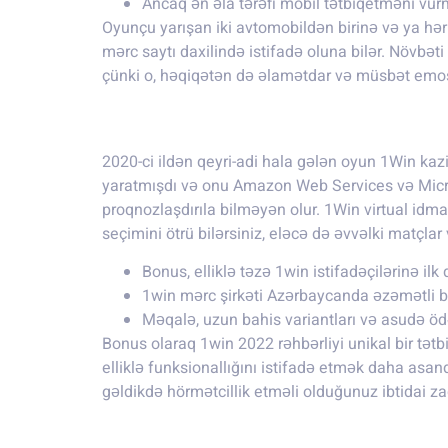
Ancaq ən əla tərəfi mobil tətbiqetməni vurm
Oyunçu yarışan iki avtomobildən birinə və ya hər
mərc saytı daxilində istifadə oluna bilər. Növbə
çünki o, həqiqətən də əlamətdar və müsbət emosi
In Promo Code – Təklif Edilən
2020-ci ildən qeyri-adi hala gələn oyun 1Win kaz
yaratmışdı və onu Amazon Web Services və Micro
proqnozlaşdırıla bilməyən olur. 1Win virtual idm
seçimini ötrü bilərsiniz, eləcə də əvvəlki matçlar 
Bonus, elliklə təzə 1win istifadəçilərinə i
1win mərc şirkəti Azərbaycanda əzəmətli bir
Məqalə, uzun bahis variantları və asudə öd
Bonus olaraq 1win 2022 rəhbərliyi unikal bir tət
elliklə funksionallığını istifadə etmək daha asan
gəldikdə hörmətcillik etməli olduğunuz ibtidai za
In Depozit Bonusu