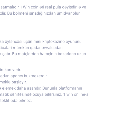
tmalıdır. 1Win coinləri real pula dəyişdirilə və
kdir. Bu bölməni sınadığınızdan ümidvar olun,
qəza əyləncəsi üçün mini kriptokazino oyununu
əticələri mümkün qədər əvvəlcədən
a çatır. Bu matçlardan həmçinin bazarların uzun
imkan verir.
f edən aparıcı bukmekerdir.
məklə başlayır.
adə eləmək daha asandır. Bununla platformanın
matik səhifəsində oxuya bilərsiniz. 1 win online-a
təklif edə bilməz.