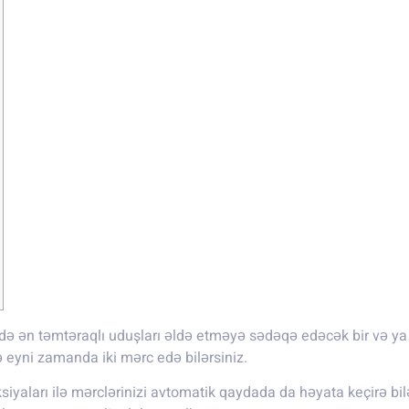
 də ən təmtəraqlı uduşları əldə etməyə sədəqə edəcək bir və ya
ə eyni zamanda iki mərc edə bilərsiniz.
yaları ilə mərclərinizi avtomatik qaydada da həyata keçirə bilə