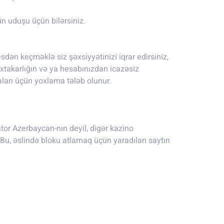
 uduşu üçün bilərsiniz.
dən keçməklə siz şəxsiyyətinizi iqrar edirsiniz,
takarlığın və ya hesabınızdan icazəsiz
ları üçün yoxlama tələb olunur.
ator Azerbaycan-nın deyil, digər kazino
. Bu, əslində bloku atlamaq üçün yaradılan saytın