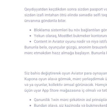
Qeydiyyatdan keçdikdən sonra sizdən pasport və y
sizdən izafi imtahan ötrü əlində sənədlə selfi 
ünvanına göndərilə bilər.
Bloklama sistemləri bu növ bağlantıları gör
Yekun olaraq, MostBet bukmeker kontorunun 
Content in Aviator oyunu nədir və niyə istif
Bununla belə, oyunçular güzgü, anonim brauzerlə
mərc etməkdən həzz almağa başlayın. Bununla belə
In Kazinosunda ən Populyar Oy
Siz bahis değiştirerek oyun Aviator para oynayan 
Kupona oyun əlavə görmək, mərc yerləşdirmək üç
və ya oyunlar, kollektiv əmsal görünəcək. Həmçin
üçün uyar App Store mağazasına iç olmalı və tətb
Qanunilik 1win mərc şirkətinin əsl prinsiplər
Bundan əlavə, siz kazinoda və bukmeykerdə