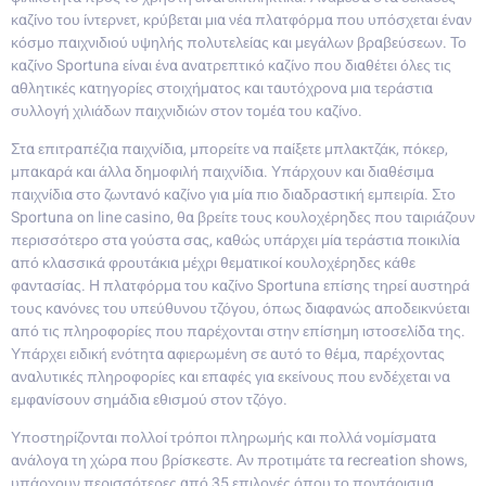
καζίνο του ίντερνετ, κρύβεται μια νέα πλατφόρμα που υπόσχεται έναν
κόσμο παιχνιδιού υψηλής πολυτελείας και μεγάλων βραβεύσεων. Το
καζίνο Sportuna είναι ένα ανατρεπτικό καζίνο που διαθέτει όλες τις
αθλητικές κατηγορίες στοιχήματος και ταυτόχρονα μια τεράστια
συλλογή χιλιάδων παιχνιδιών στον τομέα του καζίνο.
Στα επιτραπέζια παιχνίδια, μπορείτε να παίξετε μπλακτζάκ, πόκερ,
μπακαρά και άλλα δημοφιλή παιχνίδια. Υπάρχουν και διαθέσιμα
παιχνίδια στο ζωντανό καζίνο για μία πιο διαδραστική εμπειρία. Στο
Sportuna on line casino, θα βρείτε τους κουλοχέρηδες που ταιριάζουν
περισσότερο στα γούστα σας, καθώς υπάρχει μία τεράστια ποικιλία
από κλασσικά φρουτάκια μέχρι θεματικοί κουλοχέρηδες κάθε
φαντασίας. Η πλατφόρμα του καζίνο Sportuna επίσης τηρεί αυστηρά
τους κανόνες του υπεύθυνου τζόγου, όπως διαφανώς αποδεικνύεται
από τις πληροφορίες που παρέχονται στην επίσημη ιστοσελίδα της.
Υπάρχει ειδική ενότητα αφιερωμένη σε αυτό το θέμα, παρέχοντας
αναλυτικές πληροφορίες και επαφές για εκείνους που ενδέχεται να
εμφανίσουν σημάδια εθισμού στον τζόγο.
Υποστηρίζονται πολλοί τρόποι πληρωμής και πολλά νομίσματα
ανάλογα τη χώρα που βρίσκεστε. Αν προτιμάτε τα recreation shows,
υπάρχουν περισσότερες από 35 επιλογές όπου το ποντάρισμα