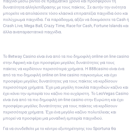
παιχνίδι μέσω βίντεο σε πραγματικό χρόνο και προσφέρουν τη
δυνατότητα αλληλεπίδρασης με τους παίκτες. Σε αυτήν την ενότητα
μπορείτε να απολαύσετε τόσο κλασικά επιτραπέζια παιχνίδια όσο και
πολύχρωμα παιχνίδια. Για παράδειγμα, αξίζει να δοκιμάσετε τα Cash ή
Crash Live, Mega Ball, Crazy Time, Race for Cash, Fortune Islands και
άλλα αναπαραστατικά παιχνίδια.
Χρόνος Ανάληψης
Το Betway Casino είναι ένα από τα πιο δημοφιλή online on line casino
στην Αφρική και έχει προσφέρει μεγάλες δυνατότητες για τους
παίκτες να κερδίσουν περισσότερα χρήματα. Η 888casino είναι ένα
από τα πιο δημοφιλή online on line casino παγκοσμίως και έχει
προσφέρει μεγάλες δυνατότητες για τους παίκτες να κερδίσουν
περισσότερα χρήματα. Έχει μια μεγάλη ποικιλία παιχνιδιών καζίνο και
έχει κάνει την εμπειρία του καζίνο πιο ευχάριστη. Το LeoVegas Casino
είναι ένα από τα πιο δημοφιλή on-line casino στην Ευρώπη και έχει
προσφέρει μεγάλες δυνατότητες για τους παίκτες να κερδίσουν
περισσότερα χρήματα. Έχει ένα μεγάλο καζίνο πολυτέλειας και
μπορεί να προσφέρει μια μοναδική εμπειρία παιχνιδιού.
Για να συνδεθείτε με το κέντρο εξυπηρέτησης του Sportuna θα