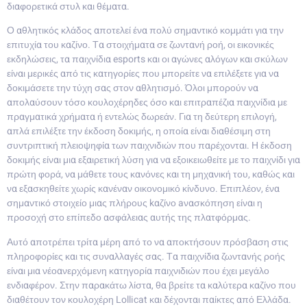
διαφορετικά στυλ και θέματα.
Ο αθλητικός κλάδος αποτελεί ένα πολύ σημαντικό κομμάτι για την
επιτυχία του καζίνο. Τα στοιχήματα σε ζωντανή ροή, οι εικονικές
εκδηλώσεις, τα παιχνίδια esports και οι αγώνες αλόγων και σκύλων
είναι μερικές από τις κατηγορίες που μπορείτε να επιλέξετε για να
δοκιμάσετε την τύχη σας στον αθλητισμό. Όλοι μπορούν να
απολαύσουν τόσο κουλοχέρηδες όσο και επιτραπέζια παιχνίδια με
πραγματικά χρήματα ή εντελώς δωρεάν. Για τη δεύτερη επιλογή,
απλά επιλέξτε την έκδοση δοκιμής, η οποία είναι διαθέσιμη στη
συντριπτική πλειοψηφία των παιχνιδιών που παρέχονται. Η έκδοση
δοκιμής είναι μια εξαιρετική λύση για να εξοικειωθείτε με το παιχνίδι για
πρώτη φορά, να μάθετε τους κανόνες και τη μηχανική του, καθώς και
να εξασκηθείτε χωρίς κανέναν οικονομικό κίνδυνο. Επιπλέον, ένα
σημαντικό στοιχείο μιας πλήρους kαζίνο aνασκόπηση είναι η
προσοχή στο επίπεδο ασφάλειας αυτής της πλατφόρμας.
Αυτό αποτρέπει τρίτα μέρη από το να αποκτήσουν πρόσβαση στις
πληροφορίες και τις συναλλαγές σας. Τα παιχνίδια ζωντανής ροής
είναι μια νέοανερχόμενη κατηγορία παιχνιδιών που έχει μεγάλο
ενδιαφέρον. Στην παρακάτω λίστα, θα βρείτε τα καλύτερα καζίνο που
διαθέτουν τον κουλοχέρη Lollicat και δέχονται παίκτες από Ελλάδα.