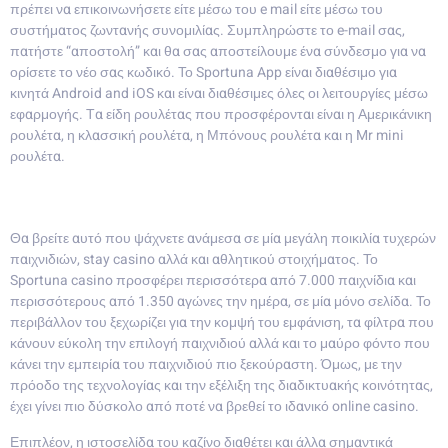
πρέπει να επικοινωνήσετε είτε μέσω του e mail είτε μέσω του
συστήματος ζωντανής συνομιλίας. Συμπληρώστε το e-mail σας,
πατήστε “αποστολή” και θα σας αποστείλουμε ένα σύνδεσμο για να
ορίσετε το νέο σας κωδικό. Το Sportuna App είναι διαθέσιμο για
κινητά Android and iOS και είναι διαθέσιμες όλες οι λειτουργίες μέσω
εφαρμογής. Τα είδη ρουλέτας που προσφέρονται είναι η Αμερικάνικη
ρουλέτα, η κλασσική ρουλέτα, η Μπόνους ρουλέτα και η Mr mini
ρουλέτα.
Sportuna On Line Casino
Θα βρείτε αυτό που ψάχνετε ανάμεσα σε μία μεγάλη ποικιλία τυχερών
παιχνιδιών, stay casino αλλά και αθλητικού στοιχήματος. Το
Sportuna casino προσφέρει περισσότερα από 7.000 παιχνίδια και
περισσότερους από 1.350 αγώνες την ημέρα, σε μία μόνο σελίδα. Το
περιβάλλον του ξεχωρίζει για την κομψή του εμφάνιση, τα φίλτρα που
κάνουν εύκολη την επιλογή παιχνιδιού αλλά και το μαύρο φόντο που
κάνει την εμπειρία του παιχνιδιού πιο ξεκούραστη. Όμως, με την
πρόοδο της τεχνολογίας και την εξέλιξη της διαδικτυακής κοινότητας,
έχει γίνει πιο δύσκολο από ποτέ να βρεθεί το ιδανικό online casino.
Επιπλέον, η ιστοσελίδα του καζίνο διαθέτει και άλλα σημαντικά