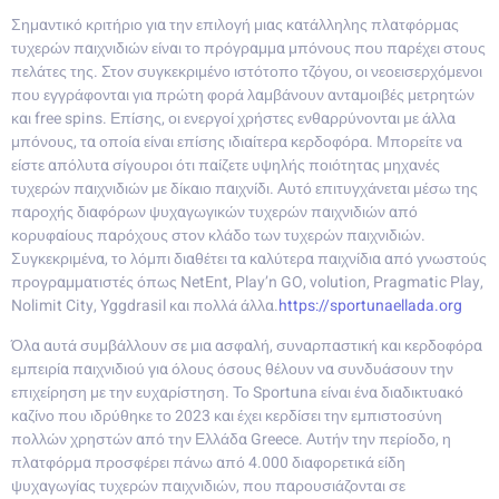
Σημαντικό κριτήριο για την επιλογή μιας κατάλληλης πλατφόρμας
τυχερών παιχνιδιών είναι το πρόγραμμα μπόνους που παρέχει στους
πελάτες της. Στον συγκεκριμένο ιστότοπο τζόγου, οι νεοεισερχόμενοι
που εγγράφονται για πρώτη φορά λαμβάνουν ανταμοιβές μετρητών
και free spins. Επίσης, οι ενεργοί χρήστες ενθαρρύνονται με άλλα
μπόνους, τα οποία είναι επίσης ιδιαίτερα κερδοφόρα. Μπορείτε να
είστε απόλυτα σίγουροι ότι παίζετε υψηλής ποιότητας μηχανές
τυχερών παιχνιδιών με δίκαιο παιχνίδι. Αυτό επιτυγχάνεται μέσω της
παροχής διαφόρων ψυχαγωγικών τυχερών παιχνιδιών από
κορυφαίους παρόχους στον κλάδο των τυχερών παιχνιδιών.
Συγκεκριμένα, το λόμπι διαθέτει τα καλύτερα παιχνίδια από γνωστούς
προγραμματιστές όπως NetEnt, Play’n GO, volution, Pragmatic Play,
Nolimit City, Yggdrasil και πολλά άλλα.
https://sportunaellada.org
Όλα αυτά συμβάλλουν σε μια ασφαλή, συναρπαστική και κερδοφόρα
εμπειρία παιχνιδιού για όλους όσους θέλουν να συνδυάσουν την
επιχείρηση με την ευχαρίστηση. Το Sportuna είναι ένα διαδικτυακό
καζίνο που ιδρύθηκε το 2023 και έχει κερδίσει την εμπιστοσύνη
πολλών χρηστών από την Ελλάδα Greece. Αυτήν την περίοδο, η
πλατφόρμα προσφέρει πάνω από 4.000 διαφορετικά είδη
ψυχαγωγίας τυχερών παιχνιδιών, που παρουσιάζονται σε