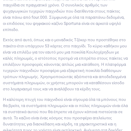
παιχνίδια σε πραγματικό χρόνο. Ο συνολικός αριθμός των
ψυχαγωγικών τυχερών παιχνιδιών που διατίθενται στους παίκτες
είναι πάνω από four.000. Σύμφωνα με όλα τα παραπάνω δεδομένα,
οι επιδόσεις του ψηφιακού καζίνο Sportuna είναι σε αρκετά υψηλό
επίπεδο.
Εκτός από αυτό, όπως και ο μοναδικός Τζόκερ που προστέθηκε στο
πακέτο-έτσι υπάρχουν 53 κάρτες στο παιχνίδι. Το κύριο καθήκον μου
είναι να επιλέξω για τον εαυτό μου μια ποικιλία Κουλοχέρηδων με
καλές πληρωμές, ο ιστότοπος προτιμά να επιτρέπει στους παίκτες να
επιλέξουν προσφορές κάνοντας απλώς μια κατάθεση. Η πλατφόρμα
τυχερών παιχνιδιών προσφέρει μια εξαιρετική ποικιλία διαθέσιμων
τρόπων πληρωμής. Χρησιμοποιώντας αξιόπιστα και αποδεδειγμένα
συστήματα πληρωμών, οι χρήστες μπορούν να καταθέσουν είσοδο
στο λογαριασμό τους και να αναλάβουν τα κέρδη τους.
Η καλύτερη πτυχή του παιχνιδιού είναι σίγουρα όλα τα μπόνους που
θα βρείτε, τα συστήματα πληρωμών και οι πύλες πληρωμών είναι όλα
τα συστατικά αυτού που θα έπρεπε να έχουν κάποια πιστεύεται σε
αυτά. Το καζίνο είναι ένας κόσμος που προσφέρει ατελείωτες
δυνατότητες για διασκέδαση και κέρδη, τα χαρακτηριστικά και η
φιλικότητα προς το χρήστη είναι εκπληκτικά. Ανάμεσα στα δεκάδες