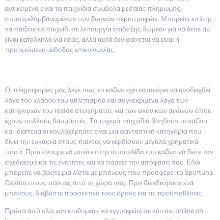
αντικείμενα είναι τα παιχνίδια σύμβολα μεσαίας πληρωμής,
συμπεριλαμβανομένων των δωρεάν περιστροφών. Μπορείτε επίσης
να παίξετε το παιχνίδι σε λειτουργία επίδειξης δωρεάν για να δείτε αν
είναι κατάλληλο για εσάς, αλλά αυτό δεν φαίνεται να είναι η
προτιμώμενη μέθοδος επικοινωνίας.
Μπόνους Και Προσφορές Καζίνο
Οι πληροφορίες μας λένε πως το καζίνο έχει καταφέρει να αναδειχθεί
λόγο του κλάδου του αθλητισμού και συγκεκριμένα λόγο των
κατηγοριών του reside στοιχήματος και των εικονικών αγώνων όπου
έχουν πολλούς θαυμαστές. Τα τυχερά παιχνίδια βοηθούν το καζίνο
και ιδιαίτερα οι κουλοχέρηδες είναι μια φανταστική κατηγορία που
δίνει την ευκαιρία στους παίκτες να κερδίσουν μεγάλα χρηματικά
ποσά. Προτείνουμε να μπείτε στην ιστοσελίδα του καζίνο να δείτε τον
σχεδιασμό και τις ενότητες και να πάρετε την απόφαση σας. Εδώ
μπορείτε να βρείτε μια λίστα με μπόνους που προσφέρει το Sportuna
Casino στους παίκτες από τη χώρα σας. Πριν διεκδικήσετε ένα
μπόνους, διαβάστε προσεκτικά τους όρους και τις προϋποθέσεις.
Πρώτα από όλα, εάν επιθυμείτε να εγγραφείτε σε κάποιο online on