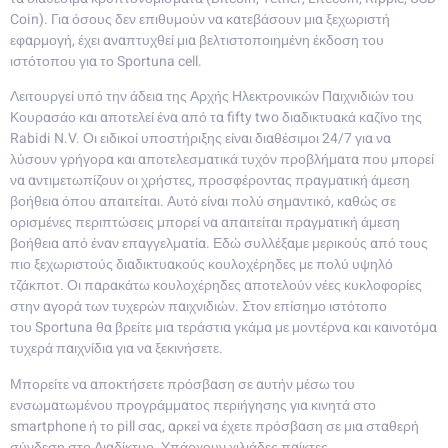
Coin). Για όσους δεν επιθυμούν να κατεβάσουν μια ξεχωριστή
εφαρμογή, έχει αναπτυχθεί μια βελτιστοποιημένη έκδοση του
ιστότοπου για το Sportuna cell.
Λειτουργεί υπό την άδεια της Αρχής Ηλεκτρονικών Παιχνιδιών του
Κουρασάο και αποτελεί ένα από τα fifty two διαδικτυακά καζίνο της
Rabidi N.V. Οι ειδικοί υποστήριξης είναι διαθέσιμοι 24/7 για να
λύσουν γρήγορα και αποτελεσματικά τυχόν προβλήματα που μπορεί
να αντιμετωπίζουν οι χρήστες, προσφέροντας πραγματική άμεση
βοήθεια όπου απαιτείται. Αυτό είναι πολύ σημαντικό, καθώς σε
ορισμένες περιπτώσεις μπορεί να απαιτείται πραγματική άμεση
βοήθεια από έναν επαγγελματία. Εδώ συλλέξαμε μερικούς από τους
πιο ξεχωριστούς διαδικτυακούς κουλοχέρηδες με πολύ υψηλό
τζάκποτ. Οι παρακάτω κουλοχέρηδες αποτελούν νέες κυκλοφορίες
στην αγορά των τυχερών παιχνιδιών. Στον επίσημο ιστότοπο
του Sportuna θα βρείτε μια τεράστια γκάμα με μοντέρνα και καινοτόμα
τυχερά παιχνίδια για να ξεκινήσετε.
Μπορείτε να αποκτήσετε πρόσβαση σε αυτήν μέσω του
ενσωματωμένου προγράμματος περιήγησης για κινητά στο
smartphone ή το pill σας, αρκεί να έχετε πρόσβαση σε μια σταθερή
σύνδεση στο Διαδίκτυο. Υπάρχουν χιλιάδες παίκτες