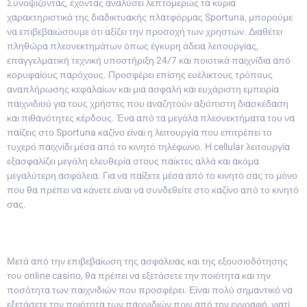
Συνοψίζοντας, έχοντας αναλύσει λεπτομερώς τα κύρια
χαρακτηριστικά της διαδικτυακής πλατφόρμας Sportuna, μπορούμε
να επιβεβαιώσουμε ότι αξίζει την προσοχή των χρηστών. Διαθέτει
πληθώρα πλεονεκτημάτων όπως έγκυρη άδεια λειτουργίας,
επαγγελματική τεχνική υποστήριξη 24/7 και ποιοτικά παιχνίδια από
κορυφαίους παρόχους. Προσφέρει επίσης ευέλικτους τρόπους
αναπλήρωσης κεφαλαίων και μια ασφαλή και ευχάριστη εμπειρία
παιχνιδιού για τους χρήστες που αναζητούν αξιόπιστη διασκέδαση
και πιθανότητες κέρδους. Ένα από τα μεγάλα πλεονεκτήματα του να
παίζεις στο Sportuna καζίνο είναι η λειτουργία που επιτρέπει το
τυχερό παιχνίδι μέσα από το κινητό τηλέφωνο. Η cellular λειτουργία
εξασφαλίζει μεγάλη ελευθερία στους παίκτες αλλά και ακόμα
μεγαλύτερη ασφάλεια. Για να παίξετε μέσα από το κινητό σας το μόνο
που θα πρέπει να κάνετε είναι να συνδεθείτε στο καζίνο από το κινητό
σας.
Σχετικά Με Τη Sportuna Casino
Μετά από την επιβεβαίωση της ασφάλειας και της εξουσιοδότησης
του online casino, θα πρέπει να εξετάσετε την ποιότητα και την
ποσότητα των παιχνιδιών που προσφέρει. Είναι πολύ σημαντικό να
εξετάσετε την ποιότητα των παιχνιδιών πριν από την εγγραφή, γιατί