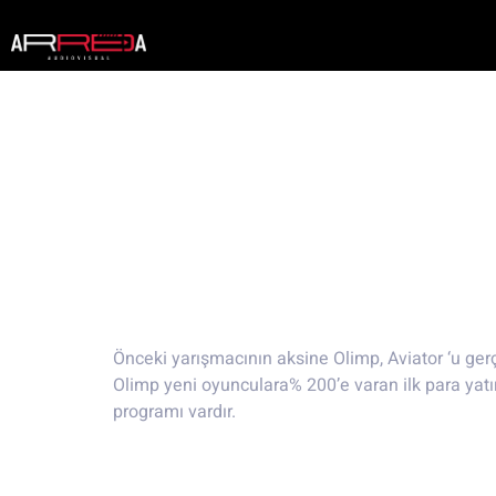
Aviator On-line
Oyunu
Aviator On-line
Oyunu
Önceki yarışmacının aksine Olimp, Aviator ‘u ger
Olimp yeni oyunculara% 200’e varan ilk para yat
programı vardır.