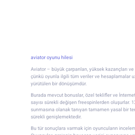
aviator oyunu hilesi
Aviator – büyük çarpanları, yüksek kazançları ve
çünkü oyunla ilgili tüm veriler ve hesaplamalar uz
yürütülen bir dönüşümdür.
Burada mevcut bonuslar, özel teklifler ve İnternet
sayısı sürekli değişen freespinlerden oluşurlar.
sunmasına olanak tanıyan tamamen yasal bir temel
sürekli genişlemektedir.
Bu tür sonuçlara varmak için oyuncuların incelem