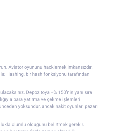
 oyun. Aviator oyununu hacklemek imkansızdır,
ılır. Hashing, bir hash fonksiyonu tarafından
 bulacaksınız. Depozitoya +% 150’nin yanı sıra
lığıyla para yatırma ve çekme işlemleri
üşünceden yoksundur, ancak nakit oyunları pazarı
nlukla olumlu olduğunu belirtmek gerekir.