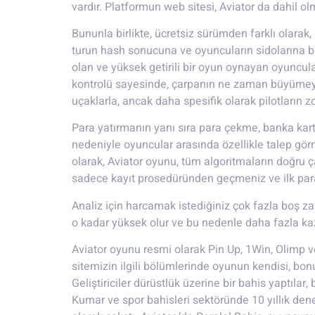
vardır. Platformun web sitesi, Aviator da dahil
Bununla birlikte, ücretsiz sürümden farklı olara
turun hash sonucuna ve oyuncuların sidolarına ba
olan ve yüksek getirili bir oyun oynayan oyuncular
kontrolü sayesinde, çarpanın ne zaman büyümeyi
uçaklarla, ancak daha spesifik olarak pilotların zor i
Para yatırmanın yanı sıra para çekme, banka kartl
nedeniyle oyuncular arasında özellikle talep görm
olarak, Aviator oyunu, tüm algoritmaların doğru
sadece kayıt prosedüründen geçmeniz ve ilk para
Analiz için harcamak istediğiniz çok fazla boş za
o kadar yüksek olur ve bu nedenle daha fazla kaz
Aviator oyunu resmi olarak Pin Up, 1Win, Olimp 
sitemizin ilgili bölümlerinde oyunun kendisi, bon
Geliştiriciler dürüstlük üzerine bir bahis yaptı
Kumar ve spor bahisleri sektöründe 10 yıllık de