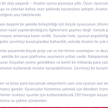
ir olay yaşandı – Aviator oyunu piyasaya çıktı. Oyun, oyuncula
şa ve yatırılan bahse oran şeklinde kazançlara sahiptir. Aviato
rliğinin ana faktörleridir.
nı başarılı bir şekilde birleştirdiği için birçok oyuncunun zihni
n nasıl yapılandırıldığıyla ilgilenmesi şaşırtıcı değil. Gerçek 
sını anlamaya karar verdik. Sunulan liste, oyunun popülerliğini
püler çevrimiçi kuruluşlardan bahsettik, aslında Aviator ile çok
r pazarında birçok proje var ve her birinin avantajları ve dezava
ir şekilde bir oyun platformu seçmenin yolları vardır. Rakiplerinde
 sunar. Koşulları yerine getirdikten ve belirli bir miktarda para y
amasını kullanarak Aviator oynayabilirsiniz. Çevrimiçi bir kur
gelen ve biraz para harcamak isteyenlerin yanı sıra oyunun asıl
rmanız gerekir. Oyuncuları hizmetine çekmek için Mostbet, hizmeti
enler ücretsiz oyunlar için kullanılabilecek 250 freespin kazanır
atırma ve çekme yöntemleri.