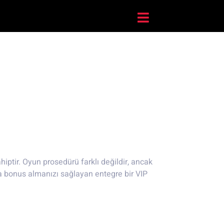
si: Gerçek Para
si: Gerçek Para
ptir. Oyun prosedürü farklı değildir, ancak
a bonus almanızı sağlayan entegre bir VIP