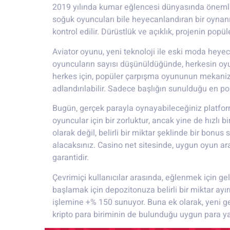
2019 yılında kumar eğlencesi dünyasında önemli b
soğuk oyuncuları bile heyecanlandıran bir oynanı
kontrol edilir. Dürüstlük ve açıklık, projenin popüle
Aviator oyunu, yeni teknoloji ile eski moda heyeca
oyuncuların sayısı düşünüldüğünde, herkesin oyunu
herkes için, popüler çarpışma oyununun mekanizma
adlandırılabilir. Sadece başlığın sunulduğu en po
Bugün, gerçek parayla oynayabileceğiniz platformla
oyuncular için bir zorluktur, ancak yine de hızlı b
olarak değil, belirli bir miktar şeklinde bir bonus
alacaksınız. Casino net sitesinde, uygun oyun ar
garantidir.
Çevrimiçi kullanıcılar arasında, eğlenmek için 
başlamak için depozitonuza belirli bir miktar ayı
işlemine +% 150 sunuyor. Buna ek olarak, yeni gel
kripto para biriminin de bulunduğu uygun para y