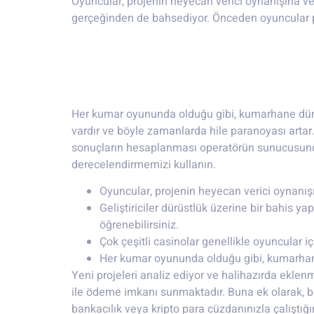
Oyuncular, projenin heyecan verici oynanışına ve
gerçeğinden de bahsediyor. Önceden oyuncular pop
Crash Game Aviator: Oy
Stratejiler
Her kumar oyununda olduğu gibi, kumarhane dünya
vardır ve böyle zamanlarda hile paranoyası arta
sonuçların hesaplanması operatörün sunucusunda g
derecelendirmemizi kullanın.
Oyuncular, projenin heyecan verici oynanış
Geliştiriciler dürüstlük üzerine bir bahis
öğrenebilirsiniz.
Çok çeşitli casinolar genellikle oyuncular iç
Her kumar oyununda olduğu gibi, kumarhane 
Yeni projeleri analiz ediyor ve halihazırda eklen
ile ödeme imkanı sunmaktadır. Buna ek olarak, ba
bankacılık veya kripto para cüzdanınızla çalıştı