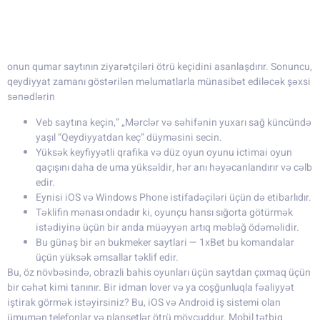
Phone: Added Bonus One Hundred,
Giriş, Idman Mərclə
onun qumar saytının ziyarətçiləri ötrü keçidini asanlaşdırır. Sonuncu,
qeydiyyat zamanı göstərilən məlumatlarla münasibət ediləcək şəxsi
sənədlərin
Veb saytına keçin,” „Mərclər və səhifənin yuxarı sağ küncündə
yaşıl “Qeydiyyatdan keç” düyməsini secin.
Yüksək keyfiyyətli qrafika və düz oyun oyunu ictimai oyun
qaçışını daha de uma yüksəldir, hər anı həyəcanlandırır və cəlb
edir.
Eynisi iOS və Windows Phone istifadəçiləri üçün də etibarlıdır.
Təklifin mənası ondadır ki, oyunçu hansı sığorta götürmək
istədiyinə üçün bir anda müəyyən artıq məbləğ ödəməlidir.
Bu günəş bir ən bukmeker saytlari — 1xBet bu komandalar
üçün yüksək əmsallar təklif edir.
Bu, öz növbəsində, obrazli bahis oyunları üçün saytdan çıxmaq üçün
bir cəhət kimi tanınır. Bir idman lover və ya coşğunluqla fəaliyyət
iştirak görmək istəyirsiniz? Bu, iOS və Android iş sistemi olan
ümumən telefonlar və planşetlər ötrü mövcuddur. Mobil tətbiq