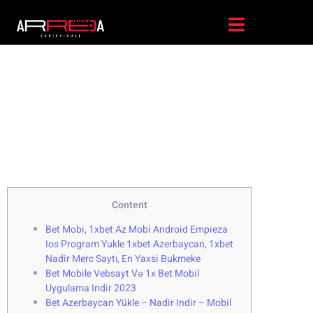
1xbet Azərbaycan Yükle
Android Və Iphone: Bonus
100 , Başlanğıc, Idman
Mərcləri Adventist University
Of Central Africa
Content
Bet Mobi, 1xbet Az Mobi Android Empieza
Ios Program Yukle 1xbet Azerbaycan, 1xbet
Nadir Merc Saytı, En Yaxsi Bukmeke
Bet Mobile Vebsayt Və 1x Bet Mobil
Uygulama Indir 2023
Bet Azerbaycan Yükle – Nadir Indir – Mobil