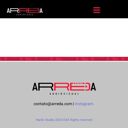
1win Вход в Официальный
Сайт стулочасы Зеркало
1win
contato@arreda.com |
Instagram.
Nanki Studio 2023.©All Rights reserved