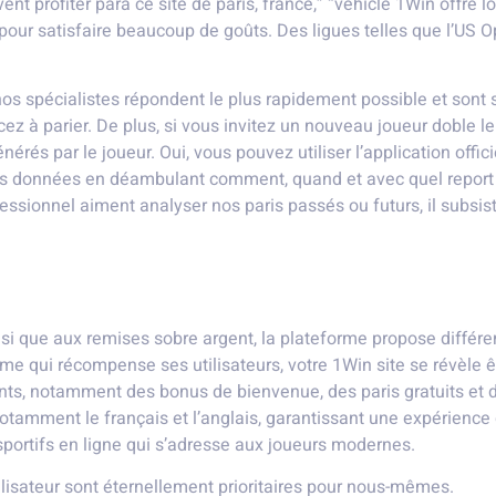
nt profiter para ce site de paris, france,” “vehicle 1Win offre lo
 pour satisfaire beaucoup de goûts. Des ligues telles que l’US O
nos spécialistes répondent le plus rapidement possible et sont s
à parier. De plus, si vous invitez un nouveau joueur doble le b
és par le joueur. Oui, vous pouvez utiliser l’application offici
es données en déambulant comment, quand et avec quel report s
fessionnel aiment analyser nos paris passés ou futurs, il subsi
in
nsi que aux remises sobre argent, la plateforme propose différ
rme qui récompense ses utilisateurs, votre 1Win site se révèle ê
ts, notamment des bonus de bienvenue, des paris gratuits et de
tamment le français et l’anglais, garantissant une expérience d
s sportifs en ligne qui s’adresse aux joueurs modernes.
tilisateur sont éternellement prioritaires pour nous-mêmes.