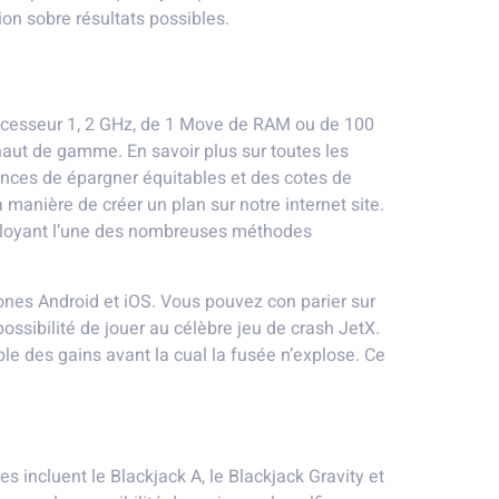
on sobre résultats possibles.
processeur 1, 2 GHz, de 1 Move de RAM ou de 100
haut de gamme. En savoir plus sur toutes les
nces de épargner équitables et des cotes de
anière de créer un plan sur notre internet site.
déployant l’une des nombreuses méthodes
hones Android et iOS. Vous pouvez con parier sur
ossibilité de jouer au célèbre jeu de crash JetX.
le des gains avant la cual la fusée n’explose. Ce
 incluent le Blackjack A, le Blackjack Gravity et