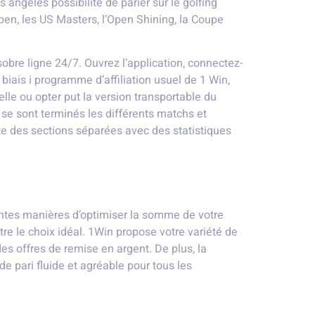
s angeles possibilité de parier sur le golfing
pen, les US Masters, l’Open Shining, la Coupe
obre ligne 24/7. Ouvrez l’application, connectez-
iais i programme d’affiliation usuel de 1 Win,
elle ou opter put la version transportable du
e sont terminés les différents matchs et
ste des sections séparées avec des statistiques
entes manières d’optimiser la somme de votre
tre le choix idéal. 1Win propose votre variété de
s offres de remise en argent. De plus, la
e pari fluide et agréable pour tous les