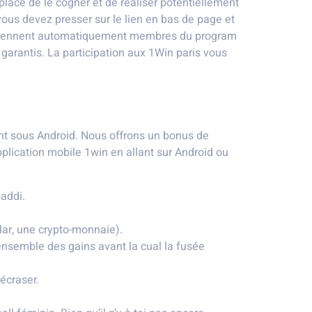
 place de le cogner et de réaliser potentiellement
vous devez presser sur le lien en bas de page et
deviennent automatiquement membres du program
 garantis. La participation aux 1Win paris vous
nant sous Android. Nous offrons un bonus de
pplication mobile 1win en allant sur Android ou
addi.
lar, une crypto-monnaie).
’ensemble des gains avant la cual la fusée
écraser.