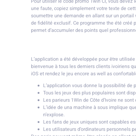
Pour utiliser le code promo 1win CI, vous devez l
une faute, copiez simplement votre texte de cett
soumettre une demande en allant sur un porta
de fidélité exclusif. Ce programme the été créé p
permet d’accumuler des points quel professionne
La Diversité Du Online
L’application a été développée pour être utilisé
bienvenue à tous les derniers clients ivoiriens q
iOS et rendez le jeu encore as well as confortabl
L’application vous donne la possibilité de
Tous les jeux des plus populaires sont disp
Les parieurs 1Win de Côte d’Ivoire ne sont
L’idée de una machine à sous implique que v
n’explose.
Les fans de jeux uniques sont capables essa
Les utilisateurs d’ordinateurs personnels p