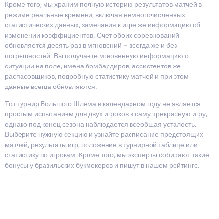
Кроме того, мы храним полную историю результатов матчей в
режиме реальные времени, включая немногочисленных
статистических данных, замечания к игре же информацию об
изменении коэффициентов. Счет обоих соревнований
обновляется десять раз в мгновений – всегда же и без
погрешностей. Вы получаете мгновенную информацию о
ситуации на поле, имена бомбардиров, ассистентов же
распасовщиков, подробную статистику матчей и при этом
данные всегда обновляются.
Тот турнир Большого Шлема в календарном году не является
простым испытанием для двух игроков в саму прекрасную игру,
однако под конец сезона наблюдается всеобщая усталость.
Выберите нужную секцию и узнайте расписание предстоящих
матчей, результаты игр, положение в турнирной таблице или
статистику по игрокам. Кроме того, мы эксперты собирают такие
бонусы у бразильских букмекеров и пишут в нашем рейтинге.
Какие Виды Спорта Самые
Популярные в Ggbet?