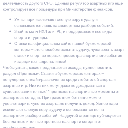
деятельность другого СРО. Единый регулятор азартных игр еще
контролирует все процедуры при Министерстве финансов.
Умны пари исключают слепую веру в удачу и
основываются лишь на экспертном разборе событий.
Знай то матч НХЛ или IPL, и поддерживаем все виды
спорта и турниры.
Ставки на официальном сайте нашей букмекерской
конторы — это способом испытать удачу, чувствовать азарт
ставок и спорт во первых просмотра спортивного события
и зарядиться адреналином!
Чтобы узнать, какие предлагаются исходы, нужно посетить
раздел «Прогнозы». Ставки в букмекерских конторах —
популярное онлайн-развлечение среди любителей спорта и
азартных игр. Них из них могут даже не догадываться о
существовании точных” “прогнозов на спортивные моменты от
экспертов в сегодня. При грамотном беттинге можно
удовлетворить чувство азарта же получить доход. Умнее пари
исключают слепую веру в удачу и основываются но на
экспертном разборе событий. На другой странице публикуются
бесплатные и точные прогнозы на спорт и сегодня от
профессионалов.