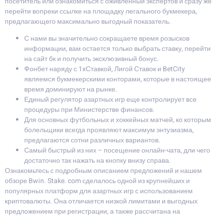
посетитель или ознакомиться с оживленный экспертов и сразу же
перейти вопреки ссылке на площадку легального букмекера,
предлагающего максимально выгодный показатель.
С нами вы значительно сокращаете время розысков
информации, вам остается только выбрать ставку, перейти
на сайт бк и получить эксклюзивный бонус.
Фонбет наряду с 1xСтавкой, Лигой Ставок и BetCity
являемся букмекерскими конторами, которые в настоящее
время доминируют на рынке.
Единый регулятор азартных игр еще контролирует все
процедуры при Министерстве финансов.
Для основных футбольных и хоккейных матчей, ко которым
болельщики всегда проявляют максимум энтузиазма,
предлагаются сотни различных вариантов.
Самый быстрый из них – посещение онлайн-чата, дли чего
достаточно так нажать на кнопку внизу справа.
Ознакомьтесь с подробным описанием предложений и нашем
обзоре Bwin. Stake. com сделалось одной из крупнейших и
популярных платформ для азартных игр с использованием
криптовалюты. Она отличается низкой лимитами и выгодных
предложением при регистрации, а также рассчитана на