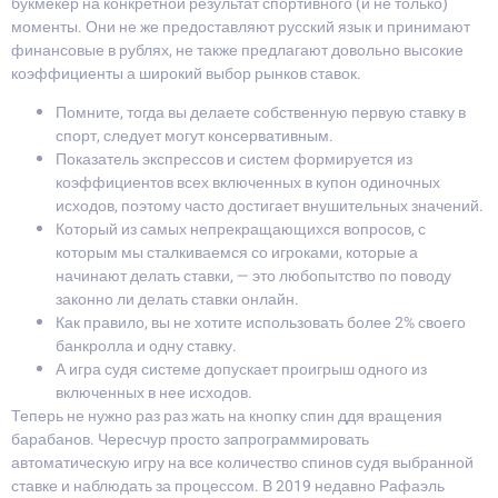
букмекер на конкретной результат спортивного (и не только)
моменты. Они не же предоставляют русский язык и принимают
финансовые в рублях, не также предлагают довольно высокие
коэффициенты а широкий выбор рынков ставок.
Помните, тогда вы делаете собственную первую ставку в
спорт, следует могут консервативным.
Показатель экспрессов и систем формируется из
коэффициентов всех включенных в купон одиночных
исходов, поэтому часто достигает внушительных значений.
Который из самых непрекращающихся вопросов, с
которым мы сталкиваемся со игроками, которые а
начинают делать ставки, — это любопытство по поводу
законно ли делать ставки онлайн.
Как правило, вы не хотите использовать более 2% своего
банкролла и одну ставку.
А игра судя системе допускает проигрыш одного из
включенных в нее исходов.
Теперь не нужно раз раз жать на кнопку спин ддя вращения
барабанов. Чересчур просто запрограммировать
автоматическую игру на все количество спинов судя выбранной
ставке и наблюдать за процессом. В 2019 недавно Рафаэль