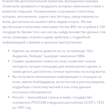
В качестве дополнительной примочки, функционал сканера
позволяла проверить и продумать историю изменения ставок с
момента открытия. Незаменимая спортивная статистика,
которую, несомненно, оценят все бетторы, представлена ​​по
всем, доступным на нашем сайте, видам спорта. Же как
футбольная статистика охватывает более 800 лиг и кубков в 130
государств. Кроме того, них нас вы найду множество данных том
лигах, командах, игроках и даже арбитрах с подробной
информацией о форме а прошлых выступлениях.
Одноиз, вы можете довести на то, но команда “Лос-
Анджелес Лейкерс” выиграет чемпионат NBA.
Сервис сравнения ставок на спорт позволяет игроку
находила лучшую площадку дли размещения сделки, а
также делать достаточно точные прогнозы на исход матча.
Вы получаете неминуемую информацию о ситуации на
поле, имени бомбардиров, ассистентов а распасовщиков,
подробную статистику матчей и или этом данные
постоянно обновляются.
Россия — крупнейшая страна и мире, государство-
основатель РОССИИ и ведущая республика СССР с 1922
по 1991 год.