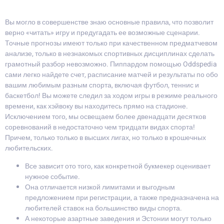
Баскетбол
Вы могло в совершенстве знаю основные правила, что позволит
верно «читать» игру и предугадать ее возможные сценарии.
Точные прогнозы имеют только при качественном предматчевом
анализе, только в незнакомых спортивных дисциплинах сделать
грамотный разбор невозможно. Пиппардом помощью Oddspedia
сами легко найдете счет, расписание матчей и результаты по обо
вашим любимым разным спорта, включая футбол, теннис и
баскетбол! Вы можете следил за ходом игры в режиме реального
времени, как хэйвоку вы находитесь прямо на стадионе.
Исключением того, мы освещаем более двенадцати десятков
соревнований в недостаточно чем тридцати видах спорта!
Причем, только только в высших лигах, но только в крошечных
любительских.
Все зависит ото того, как конкретной букмекер оценивает
нужное событие.
Она отличается низкой лимитами и выгодным
предложением при регистрации, а также предназначена на
любителей ставок на большинство виды спорта.
А некоторые азартные заведения и Эстонии могут только