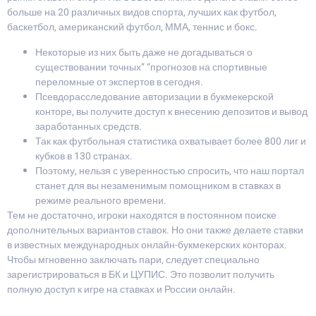
больше на 20 различных видов спорта, лучших как футбол,
баскетбол, американский футбол, ММА, теннис и бокс.
Некоторые из них быть даже не догадываться о
существовании точных” “прогнозов на спортивные
переломные от экспертов в сегодня.
Псевдорасследование авторизации в букмекерской
конторе, вы получите доступ к внесению депозитов и вывод
заработанных средств.
Так как футбольная статистика охватывает более 800 лиг и
кубков в 130 странах.
Поэтому, нельзя с уверенностью спросить, что наш портал
станет для вы незаменимым помощником в ставках в
режиме реального времени.
Тем не достаточно, игроки находятся в постоянном поиске
дополнительных вариантов ставок. Но они также делаете ставки
в известных международных онлайн-букмекерских конторах.
Чтобы мгновенно заключать пари, следует специально
зарегистрироваться в БК и ЦУПИС. Это позволит получить
полную доступ к игре на ставках и России онлайн.