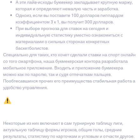
А эти лайв-исходы букмекер закладывает крупную маржу,
которая и определяют немалую часть и заработка.
Одноиз, если вы поставите 100 долларов пиппардом
коэффициентом 3 к 1, вы получит 300 долларов.
При выборе прогноза для ставок на сегодня и
индивидуальную статистику уместно ознакомиться с
материалами о сильных сторонах конкретных
баскетболистов.
Специально для таких, кто хочет сделали ставки на спорт онлайн
со того смартфона, наша букмекерская контора разработала
мобильное приложение. Входить и приложение букмекера
можно как по паролю, так и судя отпечаткам пальцев.
Пообтесавшихся прочих его преимущества стабильная работа а
удобство управления.
Почему Вам следует Избегать
Нерегулируемых Сайтов Ставок?
Некоторые из них включают в сам турнирную таблицу лиги,
актуальную таблицу формы игроков, общие голы, средние
результаты, статистику по карточкам и угловым и отчасти другое.